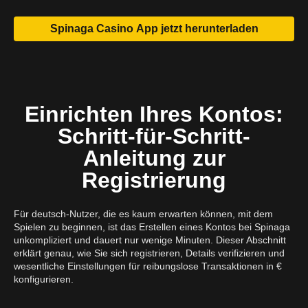
Spinaga Casino App jetzt herunterladen
Einrichten Ihres Kontos:
Schritt-für-Schritt-
Anleitung zur
Registrierung
Für deutsch-Nutzer, die es kaum erwarten können, mit dem
Spielen zu beginnen, ist das Erstellen eines Kontos bei Spinaga
unkompliziert und dauert nur wenige Minuten. Dieser Abschnitt
erklärt genau, wie Sie sich registrieren, Details verifizieren und
wesentliche Einstellungen für reibungslose Transaktionen in €
konfigurieren.