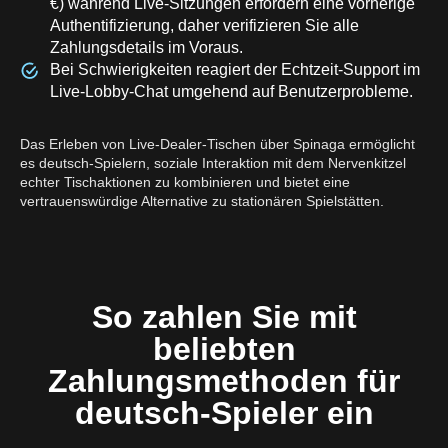
€) während Live-Sitzungen erfordern eine vorherige
Authentifizierung, daher verifizieren Sie alle
Zahlungsdetails im Voraus.
Bei Schwierigkeiten reagiert der Echtzeit-Support im
Live-Lobby-Chat umgehend auf Benutzerprobleme.
Das Erleben von Live-Dealer-Tischen über Spinaga ermöglicht
es deutsch-Spielern, soziale Interaktion mit dem Nervenkitzel
echter Tischaktionen zu kombinieren und bietet eine
vertrauenswürdige Alternative zu stationären Spielstätten.
So zahlen Sie mit
beliebten
Zahlungsmethoden für
deutsch-Spieler ein