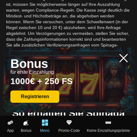
ist, müssen Sie möglicherweise länger auf Ihre Auszahlung
warten, wegen Compliance-Regeln. Die Kasse zeigt deutlich die
Mindest- und Höchstbeträge an, die abgehoben werden
können. Wenn Sie versuchen, unter dem Schwellenwert (in der
Regel zwischen 10 und 20 €) abzuheben, wird Ihre Anfrage
abgelehnt. Um Verzögerungen zu vermeiden, stellen Sie sicher,
dass die Zahlungsinformationen korrekt sind und beantworten
Sie alle zusätzlichen Verifizierungsanfragen vom Spinaga-
Support. Stammkunden erhalten priorisierte Auszahlungen.
Treueprogramm-Stufen können Ihnen schnellere Bearbeitung
Bonus
oder höhere Limits bieten.
für erste Einzahlung
Tipp: Überprüfen Sie Ihren Transaktionsverlauf, um den Status
1000€ + 250 FS
Ihrer Auszahlung in Echtzeit zu sehen. Wenn Sie Probleme
haben, können Sie Hilfe bei der Verwaltung Ihrer Casino-
Transaktionen per Live-Chat oder E-Mail erhalten.
Registrieren
So erhalten Sie Spinaga
Casino Promotionen und
Willkommensboni
App
Bonus
Menü
Promo-Code
Keine Einzahlungsprämie