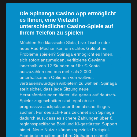
Die Spinanga Casino App ermöglicht
es Ihnen, eine Vielzahl
unterschiedlicher Casino-Spiele auf
Ihrem Telefon zu spielen
Möchten Sie klassische Slots, Live-Tische oder
neue Rad-Mechaniken um echtes Geld ohne
Probleme spielen? Spinaga ermöglicht es Ihnen,
sich sofort anzumelden, verifizierte Gewinne
innerhalb von 12 Stunden auf Ihr €-Konto
auszuzahlen und aus mehr als 2.000
unterhaltsamen Optionen von weltweit
vertrauenswürdigen Anbietern zu wählen. Spinaga
stellt sicher, dass jede Sitzung neue
Herausforderungen bietet, die genau auf deutsch-
Spieler zugeschnitten sind, egal ob sie
progressive Jackpots oder thematische Bingos
suchen. Für deutsch-Fans zeichnet sich Spinaga
dadurch aus, dass es sichere Zahlungen über €,
regionsspezifische Boni und KI-gestützten Support
bietet. Neue Nutzer können spezielle Freispiel-
Angebote erhalten und ihre Guthaben schnell