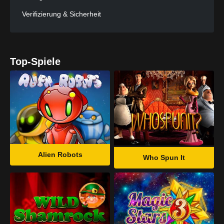
Verifizierung & Sicherheit
Wie die Spinaga Casino App Ihre Daten schützt
Möglichkeiten, Ihr Konto zu schützen
Top-Spiele
Verantwortungsvolle Zahlungsabwicklung
Erfahren Sie mehr über die verschiedenen Arten von
Casino-Spielen, wie Slots, Tischspiele und mehr
Slots: Verschiedene Themen und einzigartige
Funktionen
Tischspiele: Strategie und Geschick erforderlich
Alien Robots
Erste Schritte mit Live-Dealer-Erlebnissen
Who Spun It
Schritte zum Betreten von Live-Dealer-Tischen
Wichtige Empfehlungen für das Spiel an Live-Tischen
So zahlen Sie mit beliebten Zahlungsmethoden für
deutsch-Spieler ein