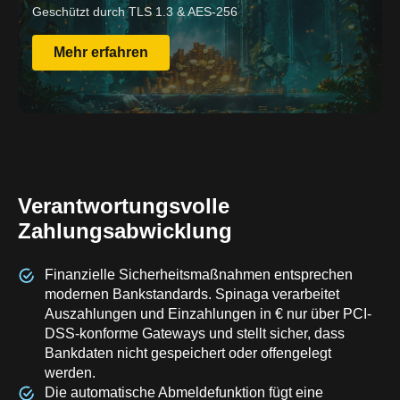
Geschützt durch TLS 1.3 & AES-256
Mehr erfahren
Verantwortungsvolle
Zahlungsabwicklung
Finanzielle Sicherheitsmaßnahmen entsprechen
modernen Bankstandards. Spinaga verarbeitet
Auszahlungen und Einzahlungen in € nur über PCI-
DSS-konforme Gateways und stellt sicher, dass
Bankdaten nicht gespeichert oder offengelegt
werden.
Die automatische Abmeldefunktion fügt eine