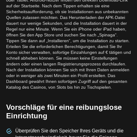
oder Tablet. Android-Nutzer finden den direkten Download-Link
auf der Startseite. Nach dem Tippen erhalten sie eine
Sicherheitsaufforderung, ob sie Installationen aus unbekannten
Quellen zulassen möchten. Das Herunterladen der APK-Datei
dauert nur wenige Sekunden, und die Installation dauert in der
Regel nur eine Minute. Wenn Sie ein iPhone oder iPad haben,
öffnen Sie den App Store und suchen Sie nach „Spinaga“.
Tippen Sie dann auf „Installieren“, um die Installation zu starten.
Erteilen Sie die erforderlichen Berechtigungen, damit Sie Ihr
Konto sicher verwalten, sofortige Einzahlungen auf € tätigen und
schnell abheben können. Sie müssen keine Einstellungen
ändern oder einen langen Registrierungsprozess durchlaufen.
Nach der Installation können Sie sich mit Ihren Daten anmelden
oder in weniger als zwei Minuten ein Profil erstellen. Das
Dashboard gewährt Ihnen sofortigen Zugriff auf den gesamten
Katalog des Casinos, von Slots bis hin zu Tischspielen.
Vorschläge für eine reibungslose
Einrichtung
Überprüfen Sie den Speicher Ihres Geräts und die