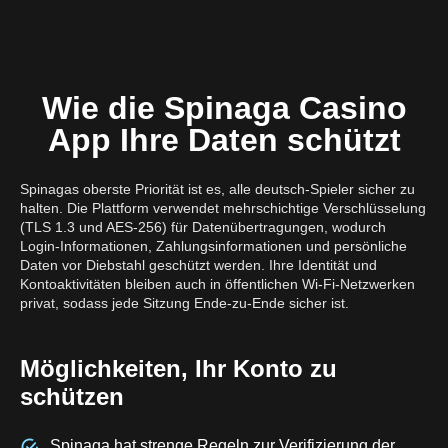
Wie die Spinaga Casino
App Ihre Daten schützt
Spinagas oberste Priorität ist es, alle deutsch-Spieler sicher zu
halten. Die Plattform verwendet mehrschichtige Verschlüsselung
(TLS 1.3 und AES-256) für Datenübertragungen, wodurch
Login-Informationen, Zahlungsinformationen und persönliche
Daten vor Diebstahl geschützt werden. Ihre Identität und
Kontoaktivitäten bleiben auch in öffentlichen Wi-Fi-Netzwerken
privat, sodass jede Sitzung Ende-zu-Ende sicher ist.
Möglichkeiten, Ihr Konto zu
schützen
Spinaga hat strenge Regeln zur Verifizierung der