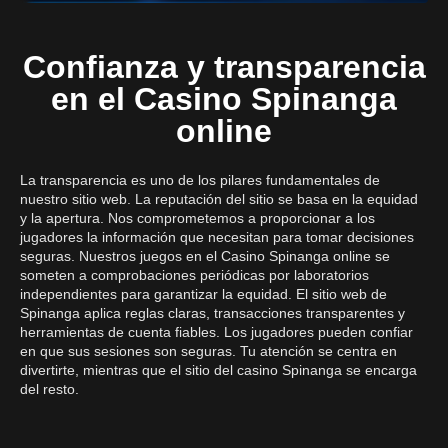
Confianza y transparencia
en el Casino Spinanga
online
La transparencia es uno de los pilares fundamentales de
nuestro sitio web. La reputación del sitio se basa en la equidad
y la apertura. Nos comprometemos a proporcionar a los
jugadores la información que necesitan para tomar decisiones
seguras. Nuestros juegos en el Casino Spinanga online se
someten a comprobaciones periódicas por laboratorios
independientes para garantizar la equidad. El sitio web de
Spinanga aplica reglas claras, transacciones transparentes y
herramientas de cuenta fiables. Los jugadores pueden confiar
en que sus sesiones son seguras. Tu atención se centra en
divertirte, mientras que el sitio del casino Spinanga se encarga
del resto.