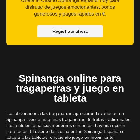
Únete al Casino Spinanga español hoy para
disfrutar de juegos emocionantes, bonos
generosos y pagos rápidos en €.
Regístrate ahora
Spinanga online para
tragaperras y juego en
tableta
Los aficionados a las tragaperras apreciarán la variedad en
Spinanga. Desde máquinas tragaperras de frutas tradicionales
hasta títulos temáticos modernos con botes, hay una opción
para todos. El diseño del casino online Spinanga España se
adapta a las tabletas, ofreciendo juego en movimiento.