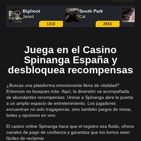
Bigfroot
South Park
Ir
Jarred
Cat
Ir
121€
281€
Juega en el Casino
Spinanga España y
desbloquea recompensas
¿Buscas una plataforma emocionante llena de vitalidad?
Entonces no busques más. Aquí, la diversión va acompañada
de abundantes recompensas. Unirse a Spinanga abre la puerta
a un amplio espacio de entretenimiento. Los jugadores
encuentran no solo tragaperras, sino también juegos de mesa,
botes y opciones en vivo.
El casino online Spinanga hace que el registro sea fluido, ofrece
canales de pago de confianza y garantiza que los bonos sean
fáciles de reclamar.