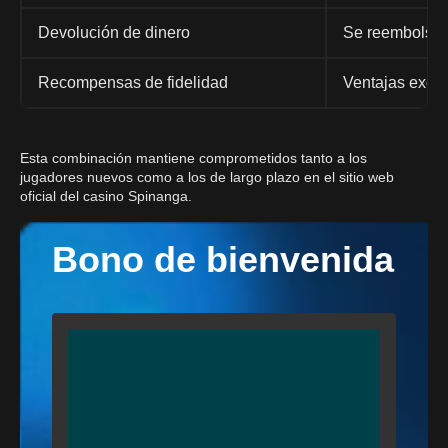
Devolución de dinero
Se reembolsa u
Recompensas de fidelidad
Ventajas exclu
Esta combinación mantiene comprometidos tanto a los
jugadores nuevos como a los de largo plazo en el sitio web
oficial del casino Spinanga.
Bono de bienvenida