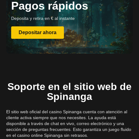
Pagos rápidos
Deposita y retira en € al instante
Depositar ahora
Soporte en el sitio web de
Spinanga
El sitio web oficial del casino Spinanga cuenta con atención al
cliente activa siempre que nos necesites. La ayuda está
disponible a través de chat en vivo, correo electrónico y una
sección de preguntas frecuentes. Esto garantiza un juego fluido
en el casino online Spinanga sin retrasos.