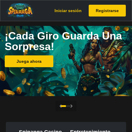
Iniciar sesión
Registrarse
¡Cada Giro Guarda Una
Sorpresa!
Juega ahora
Spinanga Casino — Entretenimiento