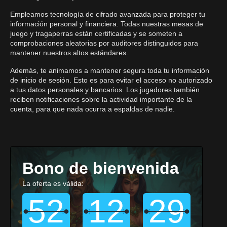
Empleamos tecnología de cifrado avanzada para proteger tu
información personal y financiera. Todas nuestras mesas de
juego y tragaperras están certificadas y se someten a
comprobaciones aleatorias por auditores distinguidos para
mantener nuestros altos estándares.
Además, te animamos a mantener segura toda tu información
de inicio de sesión. Esto es para evitar el acceso no autorizado
a tus datos personales y bancarios. Los jugadores también
reciben notificaciones sobre la actividad importante de la
cuenta, para que nada ocurra a espaldas de nadie.
Bono de bienvenida
La oferta es válida:
52
12
27