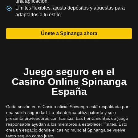
una aplicación.
Límites flexibles: ajusta depósitos y apuestas para
adaptarlos a tu estilo.
Únete a Spinanga ahora
Juego seguro en el
Casino Online Spinanga
España
Cada sesión en el Casino oficial Spinanga está respaldada por
una sólida seguridad. La plataforma utiliza cifrado y solo
presenta proveedores con licencia. Las herramientas de juego
responsable ayudan a los miembros a establecer límites. Esto
crea un espacio donde el casino mundial Spinanga se vuelve
tanto seguro como justo.