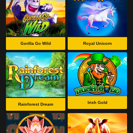
Gorilla Go Wild
Royal Unicorn
Irish Gold
Rainforest Dream