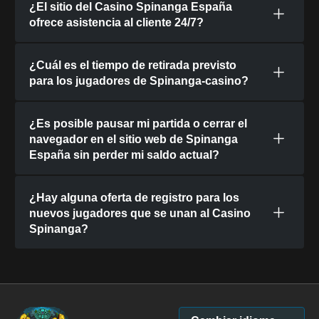
¿El sitio del Casino Spinanga España
ofrece asistencia al cliente 24/7?
¿Cuál es el tiempo de retirada previsto
para los jugadores de Spinanga-casino?
¿Es posible pausar mi partida o cerrar el
navegador en el sitio web de Spinanga
España sin perder mi saldo actual?
¿Hay alguna oferta de registro para los
nuevos jugadores que se unan al Casino
Spinanga?