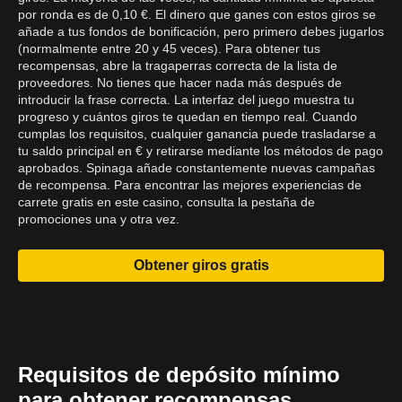
por ronda es de 0,10 €. El dinero que ganes con estos giros se
añade a tus fondos de bonificación, pero primero debes jugarlos
(normalmente entre 20 y 45 veces). Para obtener tus
recompensas, abre la tragaperras correcta de la lista de
proveedores. No tienes que hacer nada más después de
introducir la frase correcta. La interfaz del juego muestra tu
progreso y cuántos giros te quedan en tiempo real. Cuando
cumplas los requisitos, cualquier ganancia puede trasladarse a
tu saldo principal en € y retirarse mediante los métodos de pago
aprobados. Spinaga añade constantemente nuevas campañas
de recompensa. Para encontrar las mejores experiencias de
carrete gratis en este casino, consulta la pestaña de
promociones una y otra vez.
Obtener giros gratis
Requisitos de depósito mínimo
para obtener recompensas