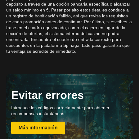
depósito a través de una opción bancaria específica o alcanzar
un saldo mínimo en €. Pasar por alto estos detalles conduce a
un registro de bonificación fallido, así que revisa los requisitos
de cada promoción antes de continuar. Por último, si escribes la
frase en el cuadro equivocado, como el cajero en lugar de la
sección de ofertas, el sistema interno del casino no podrá
encontrarla. Encuentra el cuadro de entrada correcto para
descuentos en la plataforma Spinaga. Este paso garantiza que
tu ventaja se acredite de inmediato.
Evitar errores
Introduce los códigos correctamente para obtener
recompensas instantáneas
Más información