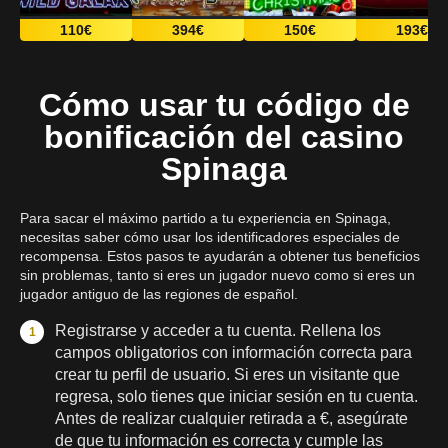
110€
394€
150€
193€
Cómo usar tu código de
bonificación del casino
Spinaga
Para sacar el máximo partido a tu experiencia en Spinaga,
necesitas saber cómo usar los identificadores especiales de
recompensa. Estos pasos te ayudarán a obtener tus beneficios
sin problemas, tanto si eres un jugador nuevo como si eres un
jugador antiguo de las regiones de español.
Registrarse y acceder a tu cuenta. Rellena los
campos obligatorios con información correcta para
crear tu perfil de usuario. Si eres un visitante que
regresa, solo tienes que iniciar sesión en tu cuenta.
Antes de realizar cualquier retirada a €, asegúrate
de que tu información es correcta y cumple las