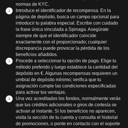
normas de KYC.
Introduce el identificador de recompensa. En la
página de depósito, busca un campo opcional para
introducir tu palabra especial. Escribe con cuidado
la frase única vinculada a Spinaga. Asegúrate
siempre de que el identificador coincide
exactamente con el proporcionado; cualquier
discrepancia puede provocar la pérdida de los
beneficios añadidos.
Procede a seleccionar tu opción de pago. Elige tu
método preferido y luego establece la cantidad del
depósito en €. Algunas recompensas requieren un
umbral de depósito mínimo; verifica que tu
asignación cumple las condiciones especificadas
para activar tus ventajas.
Una vez acreditados los fondos, normalmente verás
que tus créditos adicionales o giros de cortesía se
activan al instante. Si los beneficios no aparecen,
visita la sección de tu cuenta y consulta el historial
de promociones, o ponte en contacto con el soporte