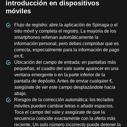
introducción en dispositivos
móviles
Flujo de registro: abre la aplicación de Spinaga o el
sitio móvil y completa el registro. La mayoría de los
smartphones rellenan automáticamente la
información personal, pero debes comprobar que es
correcta, especialmente para la información de pago
en €.
Ubicación del campo de entrada: en pantallas más
pequeñas, el cuadro del vale suele aparecer en una
ventana emergente o en la parte inferior de la
pantalla de depósito. Antes de enviar cualquier €,
asegúrate de ver este campo desplazándote hacia
abajo.
Riesgos de la corrección automática: los teclados
móviles pueden cambiar letras o añadir espacios.
Toca el campo del vale y asegúrate de que la
secuencia coincide exactamente con la oferta más
reciente. Un solo número incorrecto puede detener la