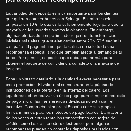
La cantidad del depósito es muy importante para los clientes
que quieren obtener bonos con Spinaga. El umbral suele
empezar en 10 €, lo que es lo suficientemente bajo para que la
mayoría de los usuarios nuevos lo alcancen. Sin embargo,
algunas ofertas de tiempo limitado requieren transferencias
iniciales más altas, que suelen oscilar entre 20 y 50 € según la
campaña. El pago mínimo que te califica no solo te da una
recompensa especial, sino que también afecta al tamaño de tu
bono. Por ejemplo, es posible que debas pagar más para
obtener el paquete de coincidencia completo o la mayoría de
los giros.
Echa un vistazo detallado a la cantidad exacta necesaria para
cada promoción. El valor real se mostrará en la página de
instrucciones de la oferta o en la interfaz del cajero. Los
jugadores deben realizar un único pago para cumplir el requisito
de pago inicial; las transferencias divididas no activarán el
incentivo. Comprueba siempre si España tiene sus propios
límites mínimos para los métodos de pago locales. La mayoría
de las veces cuentan tanto las transacciones con tarjeta de
crédito como las de monedero electrónico, pero algunas
recompensas pueden no contar los depósitos realizados con