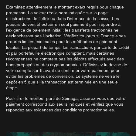
Examinez attentivement le montant exact requis pour chaque
promotion. La valeur réelle sera indiquée sur la page
d'instructions de l'offre ou dans l'interface de la caisse. Les
joueurs doivent effectuer un seul paiement pour répondre à
l'exigence de paiement initial ; les transferts fractionnés ne
déclencheront pas l'incitation. Vérifiez toujours si France a ses
propres limites minimales pour les méthodes de paiement
locales. La plupart du temps, les transactions par carte de crédit
et par portefeuille électronique comptent, mais certaines
récompenses ne comptent pas les dépôts effectués avec des
bons prépayés ou des cryptomonnaies. Définissez la devise de
votre compte sur € avant de confirmer votre paiement pour
éviter les problèmes de conversion. Le système ne verra le
dépôt en € que si la transaction est terminée en une seule
étape.
Pour tirer le meilleur parti de Spinaga, assurez-vous que votre
paiement correspond aux seuils indiqués et vérifiez que vous
répondez aux exigences des conditions promotionnelles.