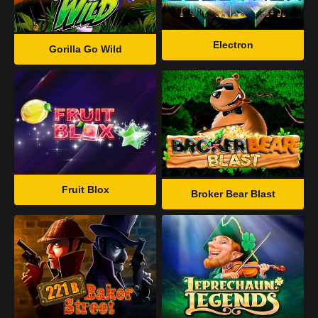
Electron
Gorilla Go Wild
Fruit Blox
Broker Bear Blast