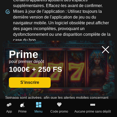
supplémentaires. Effacez-les avant de confirmer.
Mises à jour de l'application : Utilisez toujours la
dernière version de l'application de jeu ou du
navigateur mobile. Un logiciel obsolète peut afficher
des pages incomplètes, provoquant un
dysfonctionnement ou une disparition complète de la
case du bon.
Connexion WiFi : Des données mobiles instables
Prime
peuvent interrompre le processus de crédit du bonus.
Une connexion WiFi solide garantit que la demande
pour premier dépôt
passe immédiatement et que les fonds en € se
1000€ + 250 FS
reflètent avec précision.
S'inscrire
Les joueurs qui saisissent des séquences de bons via mobile
bénéficient des mêmes opportunités de remboursement que les
utilisateurs de bureau. Assurez-vous que les notifications pour
Spinaga sont activées, afin que les alertes mobiles concernant
les offres exclusives arrivent instantanément.
App
Prime
Menu
Code promo
Aucune prime sans dépôt