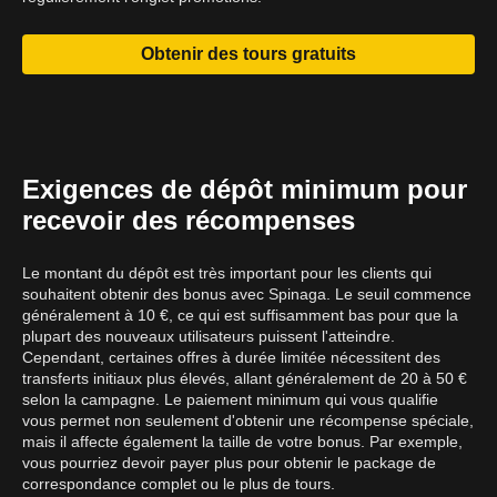
Obtenir des tours gratuits
Exigences de dépôt minimum pour
recevoir des récompenses
Le montant du dépôt est très important pour les clients qui
souhaitent obtenir des bonus avec Spinaga. Le seuil commence
généralement à 10 €, ce qui est suffisamment bas pour que la
plupart des nouveaux utilisateurs puissent l'atteindre.
Cependant, certaines offres à durée limitée nécessitent des
transferts initiaux plus élevés, allant généralement de 20 à 50 €
selon la campagne. Le paiement minimum qui vous qualifie
vous permet non seulement d'obtenir une récompense spéciale,
mais il affecte également la taille de votre bonus. Par exemple,
vous pourriez devoir payer plus pour obtenir le package de
correspondance complet ou le plus de tours.