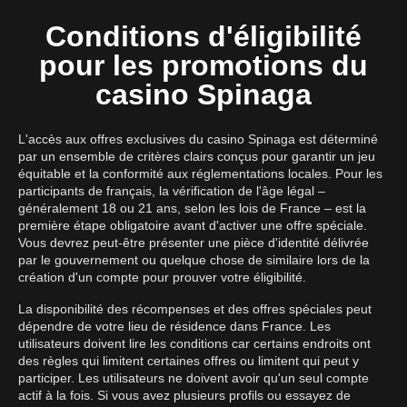
Conditions d'éligibilité
pour les promotions du
casino Spinaga
L'accès aux offres exclusives du casino Spinaga est déterminé
par un ensemble de critères clairs conçus pour garantir un jeu
équitable et la conformité aux réglementations locales. Pour les
participants de français, la vérification de l'âge légal –
généralement 18 ou 21 ans, selon les lois de France – est la
première étape obligatoire avant d'activer une offre spéciale.
Vous devrez peut-être présenter une pièce d'identité délivrée
par le gouvernement ou quelque chose de similaire lors de la
création d'un compte pour prouver votre éligibilité.
La disponibilité des récompenses et des offres spéciales peut
dépendre de votre lieu de résidence dans France. Les
utilisateurs doivent lire les conditions car certains endroits ont
des règles qui limitent certaines offres ou limitent qui peut y
participer. Les utilisateurs ne doivent avoir qu'un seul compte
actif à la fois. Si vous avez plusieurs profils ou essayez de