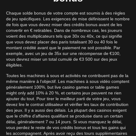
Chaque solde bonus de votre compte est soumis à des règles
de jeu spécifiques. Les exigences de mise définissent le nombre
de fois que vous devez miser des crédits bonus avant de les
convertir en € retirables. Dans de nombreux cas, les joueurs
voient des multiplicateurs tels que 30x ou 40x, ce qui signifie
que vous devez placer des paris totalisant 30 ou 40 fois le
montant crédité avant que le paiement ne soit possible. Par
exemple, avec un jeu de 35x sur une récompense de €100,
vous devrez miser un total cumulé de €3 500 sur des jeux
éligibles.
Toutes les machines à sous et activités ne contribuent pas de la
même manière à l'objectif. Les machines à sous vidéo comptent
généralement 100%, but live casino games or table games
might only add 10% à 20 %, et certains jeux peuvent ne rien
ajouter du tout. Pour tirer le meilleur parti de votre jeu, vous
devez lire le contrat utilisateur et vérifier les taux de contribution
des jeux. Il y a aussi des délais. La plupart des casinos exigent
que le chiffre d'affaires qualifiant se produise dans un certain
délai, généralement 7 ou 14 jours. Si vous manquez le délai,
vous perdez le reste de vos crédits bonus et tous les gains qui
les accompagnent. Après avoir reçu des tours supplémentaires