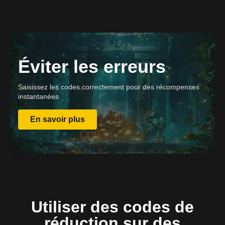
Éviter les erreurs
Saisissez les codes correctement pour des récompenses
instantanées
En savoir plus
Utiliser des codes de
réduction sur des