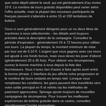
que votre dépôt atteint le seuil, qui est généralement d'au moins
10 €. Le nombre de tours gratuits disponibles peut varier selon
l'offre actuelle, mais la plupart des nouveaux participants de
français peuvent s'attendre à entre 15 et 100 tentatives de
bobine.
Ceux-ci sont généralement désignés pour un ou deux titres de
machines à sous sélectionnés – les détails sont toujours
précisés dans la description de la campagne. Consultez la
période d'expiration : généralement 24 à 72 heures pour utiliser
vos tours. La plupart du temps, le montant minimum de mise
par tour est de 0,10 €. L'argent que vous gagnez avec ces tours
est ajouté à vos fonds bonus, mais vous devez les jouer d'abord
(généralement 20 à 45 fois). Pour obtenir vos récompenses,
ouvrez la bonne machine à sous depuis la liste des
fournisseurs. Vous n'avez rien d'autre à faire après avoir entré
la bonne phrase. L'interface du jeu affiche votre progression et
le nombre de tours restants en temps réel. Lorsque vous
remplissez les conditions, les gains peuvent être transférés vers
votre solde principal en € et retirés via les méthodes de
paiement approuvées. Spinaga ajoute toujours de nouvelles
campagnes de récompense. Pour trouver les meilleures
expériences de bobine gratuite dans ce casino, consultez
régulièrement l'onglet promotions.