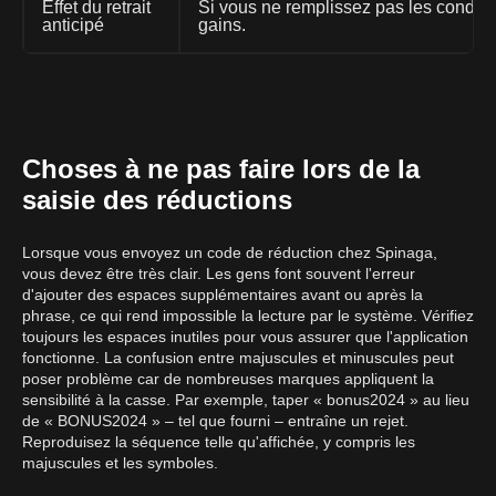
Effet du retrait
Si vous ne remplissez pas les conditio
anticipé
gains.
Choses à ne pas faire lors de la
saisie des réductions
Lorsque vous envoyez un code de réduction chez Spinaga,
vous devez être très clair. Les gens font souvent l'erreur
d'ajouter des espaces supplémentaires avant ou après la
phrase, ce qui rend impossible la lecture par le système. Vérifiez
toujours les espaces inutiles pour vous assurer que l'application
fonctionne. La confusion entre majuscules et minuscules peut
poser problème car de nombreuses marques appliquent la
sensibilité à la casse. Par exemple, taper « bonus2024 » au lieu
de « BONUS2024 » – tel que fourni – entraîne un rejet.
Reproduisez la séquence telle qu'affichée, y compris les
majuscules et les symboles.