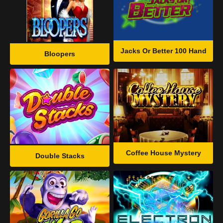
Choses à ne pas faire lors de la saisie des réductions
Utiliser des codes de réduction sur des appareils
mobiles
Jacks Or Better 100 Hand
Conseils d'inscription et de saisie sur mobile
Cash Coaster
Gagner du temps et résoudre les problèmes
Délais pour les avantages des codes promotionnels du
casino Spinaga
Contacter le support pour les problèmes de bons
Utiliser votre code promotionnel Spinaga avec plusieurs
offres
Coffee House Mystery
Double Stacks
Suivre la progression des bonus après avoir utilisé un
code promotionnel