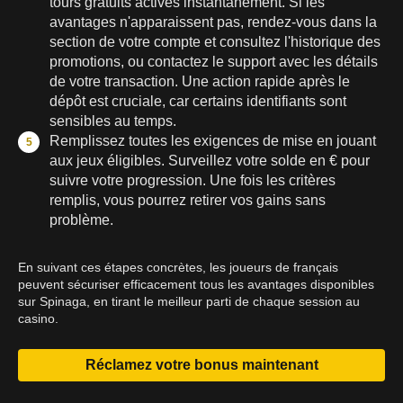
tours gratuits activés instantanément. Si les
avantages n'apparaissent pas, rendez-vous dans la
section de votre compte et consultez l'historique des
promotions, ou contactez le support avec les détails
de votre transaction. Une action rapide après le
dépôt est cruciale, car certains identifiants sont
sensibles au temps.
Remplissez toutes les exigences de mise en jouant
aux jeux éligibles. Surveillez votre solde en € pour
suivre votre progression. Une fois les critères
remplis, vous pourrez retirer vos gains sans
problème.
En suivant ces étapes concrètes, les joueurs de français
peuvent sécuriser efficacement tous les avantages disponibles
sur Spinaga, en tirant le meilleur parti de chaque session au
casino.
Réclamez votre bonus maintenant