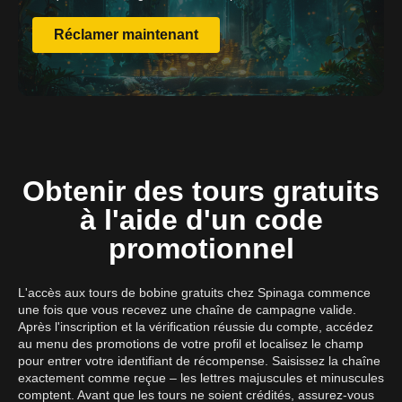
Réclamer maintenant
Obtenir des tours gratuits
à l'aide d'un code
promotionnel
L'accès aux tours de bobine gratuits chez Spinaga commence
une fois que vous recevez une chaîne de campagne valide.
Après l'inscription et la vérification réussie du compte, accédez
au menu des promotions de votre profil et localisez le champ
pour entrer votre identifiant de récompense. Saisissez la chaîne
exactement comme reçue – les lettres majuscules et minuscules
comptent. Avant que les tours ne soient crédités, assurez-vous