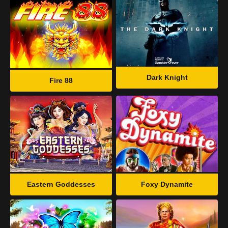
Limitações e Países Que Podem Usar as Promoções do
Spinaga
Resolução de Problemas: Problemas Comuns Ao
Resgatar Bónus do Spinaga
Critérios de Elegibilidade Não Cumpridos
Dark Knight
Fire 88
Erros em Depósitos e Códigos
Eastern Goddesses
Foxy Dynamite