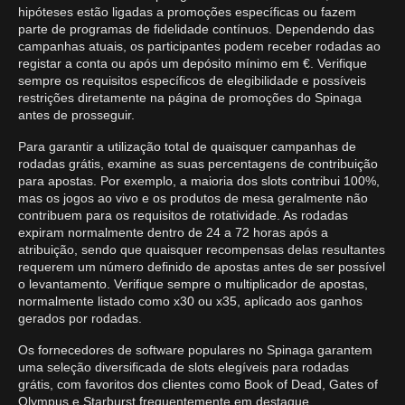
hipóteses estão ligadas a promoções específicas ou fazem
parte de programas de fidelidade contínuos. Dependendo das
campanhas atuais, os participantes podem receber rodadas ao
registar a conta ou após um depósito mínimo em €. Verifique
sempre os requisitos específicos de elegibilidade e possíveis
restrições diretamente na página de promoções do Spinaga
antes de prosseguir.
Para garantir a utilização total de quaisquer campanhas de
rodadas grátis, examine as suas percentagens de contribuição
para apostas. Por exemplo, a maioria dos slots contribui 100%,
mas os jogos ao vivo e os produtos de mesa geralmente não
contribuem para os requisitos de rotatividade. As rodadas
expiram normalmente dentro de 24 a 72 horas após a
atribuição, sendo que quaisquer recompensas delas resultantes
requerem um número definido de apostas antes de ser possível
o levantamento. Verifique sempre o multiplicador de apostas,
normalmente listado como x30 ou x35, aplicado aos ganhos
gerados por rodadas.
Os fornecedores de software populares no Spinaga garantem
uma seleção diversificada de slots elegíveis para rodadas
grátis, com favoritos dos clientes como Book of Dead, Gates of
Olympus e Starburst frequentemente em destaque.