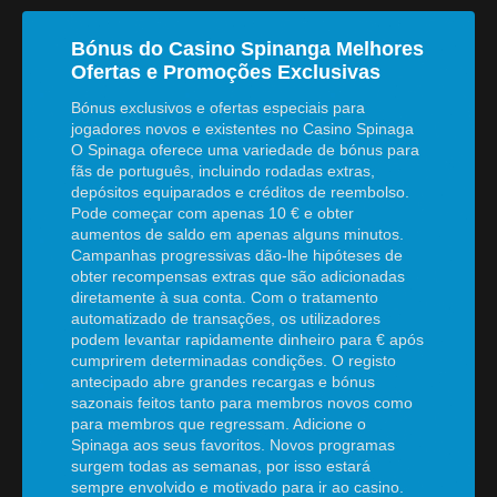
Bónus do Casino Spinanga Melhores
Ofertas e Promoções Exclusivas
Bónus exclusivos e ofertas especiais para
jogadores novos e existentes no Casino Spinaga
O Spinaga oferece uma variedade de bónus para
fãs de português, incluindo rodadas extras,
depósitos equiparados e créditos de reembolso.
Pode começar com apenas 10 € e obter
aumentos de saldo em apenas alguns minutos.
Campanhas progressivas dão-lhe hipóteses de
obter recompensas extras que são adicionadas
diretamente à sua conta. Com o tratamento
automatizado de transações, os utilizadores
podem levantar rapidamente dinheiro para € após
cumprirem determinadas condições. O registo
antecipado abre grandes recargas e bónus
sazonais feitos tanto para membros novos como
para membros que regressam. Adicione o
Spinaga aos seus favoritos. Novos programas
surgem todas as semanas, por isso estará
sempre envolvido e motivado para ir ao casino.