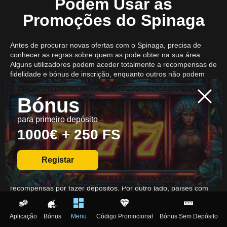
Podem Usar as
Promoções do Spinaga
Antes de procurar novas ofertas com o Spinaga, precisa de
conhecer as regras sobre quem as pode obter na sua área.
Alguns utilizadores podem aceder totalmente a recompensas de
fidelidade e bónus de inscrição, enquanto outros não podem
devido a leis locais ou políticas da empresa. As verificações de
conformidade usam tanto verificação de IP como documentos
Bónus
de identificação que correspondem a um endereço residencial.
Isto garante que as recompensas só são atribuídas em áreas
para primeiro depósito
aprovadas.
1000€ + 250 FS
Atualmente, clientes que vivem em locais onde o jogo online é
ilegal (como Portugal e algumas áreas próximas) podem não
conseguir participar em promoções, mesmo que possam
Registar
tecnicamente inscrever-se. Estas regras aplicam-se a todos os
benefícios relacionados com a conta, como rodadas grátis e
recompensas por fazer depósitos. Por outro lado, países com
mercados de jogo regulados, como algumas partes da Europa,
América Latina e Ásia-Pacífico, geralmente obtêm acesso total
Aplicação
Bónus
Menu
Código Promocional
Bónus Sem Depósito
após um processo KYC bem-sucedido. Para receber
pagamentos ou manter o seu saldo em €, os utilizadores devem