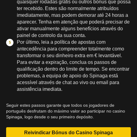
quaisquer rodadas grátis ou outros bónus que possa
ter recebido. Estes são normalmente atribuídos
imediatamente, mas podem demorar até 24 horas a
aparecer. Tenha em atenção que poderá precisar de
ativar manualmente alguns benefícios através do
painel de controlo da sua conta.
Por último, leia a política de apostas com
antecedência para compreender totalmente como
transformar o seu dinheiro extra em € levantável.
Para evitar a expiração, conclua os passos de
qualificação dentro do limite de tempo. Se encontrar
problemas, a equipa de apoio do Spinaga está
acessível através de chat ao vivo ou email para
assistência imediata.
Seguir estes passos garante que todos os jogadores de
português desfrutam do máximo valor ao participar no casino
Spinaga, logo desde o seu primeiro depósito.
Reivindicar Bónus do Casino Spinaga