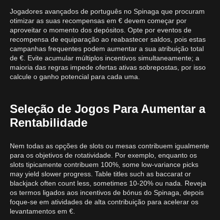
Jogadores avançados de português no Spinaga que procuram
otimizar as suas recompensas em € devem começar por
aproveitar o momento dos depósitos. Opte por eventos de
recompensa de equiparação ao reabastecer saldos, pois estas
campanhas frequentes podem aumentar a sua atribuição total
de €. Evite acumular múltiplos incentivos simultaneamente; a
maioria das regras impede ofertas ativas sobrepostas, por isso
calcule o ganho potencial para cada uma.
Seleção de Jogos Para Aumentar a
Rentabilidade
Nem todas as opções de slots ou mesas contribuem igualmente
para os objetivos de rotatividade. Por exemplo, enquanto os
slots tipicamente contribuem 100%, some low-variance picks
may yield slower progress. Table titles such as baccarat or
blackjack often count less, sometimes 10-20% ou nada. Reveja
os termos ligados aos incentivos de bónus do Spinaga, depois
foque-se em atividades de alta contribuição para acelerar os
levantamentos em €.