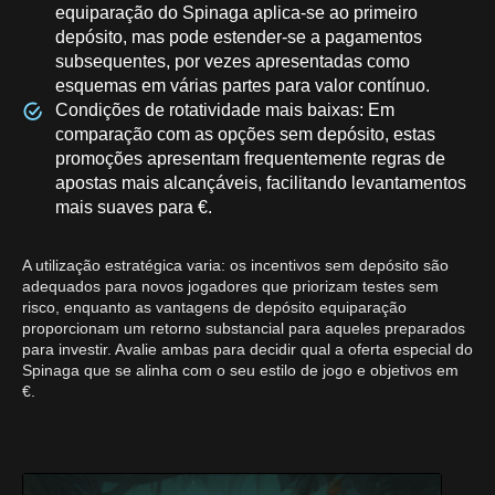
equiparação do Spinaga aplica-se ao primeiro
depósito, mas pode estender-se a pagamentos
subsequentes, por vezes apresentadas como
esquemas em várias partes para valor contínuo.
Condições de rotatividade mais baixas: Em
comparação com as opções sem depósito, estas
promoções apresentam frequentemente regras de
apostas mais alcançáveis, facilitando levantamentos
mais suaves para €.
A utilização estratégica varia: os incentivos sem depósito são
adequados para novos jogadores que priorizam testes sem
risco, enquanto as vantagens de depósito equiparação
proporcionam um retorno substancial para aqueles preparados
para investir. Avalie ambas para decidir qual a oferta especial do
Spinaga que se alinha com o seu estilo de jogo e objetivos em
€.