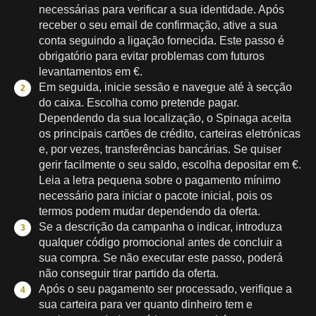
necessárias para verificar a sua identidade. Após
receber o seu email de confirmação, ative a sua
conta seguindo a ligação fornecida. Este passo é
obrigatório para evitar problemas com futuros
levantamentos em €.
Em seguida, inicie sessão e navegue até à secção
do caixa. Escolha como pretende pagar.
Dependendo da sua localização, o Spinaga aceita
os principais cartões de crédito, carteiras eletrónicas
e, por vezes, transferências bancárias. Se quiser
gerir facilmente o seu saldo, escolha depositar em €.
Leia a letra pequena sobre o pagamento mínimo
necessário para iniciar o pacote inicial, pois os
termos podem mudar dependendo da oferta.
Se a descrição da campanha o indicar, introduza
qualquer código promocional antes de concluir a
sua compra. Se não executar este passo, poderá
não conseguir tirar partido da oferta.
Após o seu pagamento ser processado, verifique a
sua carteira para ver quanto dinheiro tem e