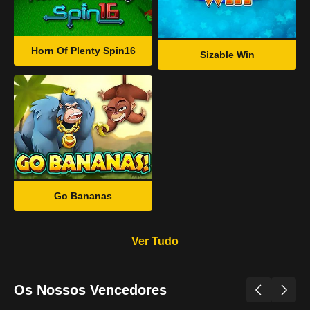
Horn Of Plenty Spin16
Sizable Win
Go Bananas
Ver Tudo
Os Nossos Vencedores