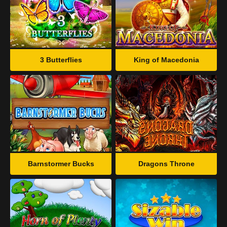
3 Butterflies
King of Macedonia
Barnstormer Bucks
Grape Escape