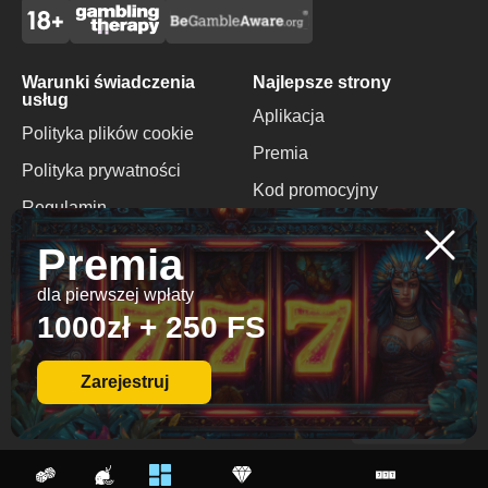
Warunki świadczenia
Najlepsze strony
usług
Aplikacja
Polityka plików cookie
Premia
Polityka prywatności
Kod promocyjny
Regulamin
Brak Bonusu
Odpowiedzialna Gra
Premia
Depozytowego
dla pierwszej wpłaty
Kontakty
1000zł + 250 FS
+1 416 577 4596
info@spinagaslots.com
Zarejestruj
© 2026 All Rights
Reserved.