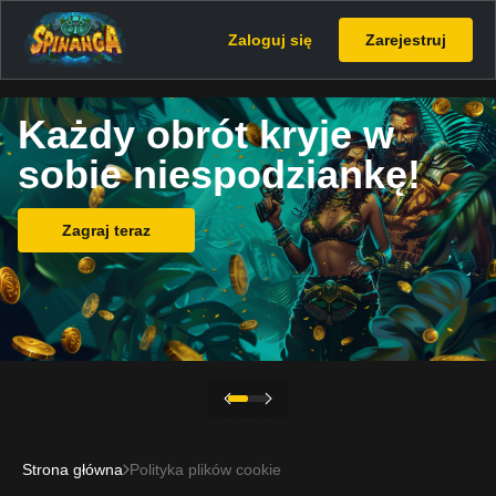
Zaloguj się
Zarejestruj
Każdy obrót kryje w
sobie niespodziankę!
Zagraj teraz
Strona główna
Polityka plików cookie