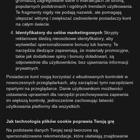
gromadzą zagregowane dane o interakcjach ze stroną,
popularnych podstronach i ogólnych trendach użytkowania.
Te fragmenty nigdy nie podają nazwisk, ale pomagają
ulepszać witrynę i zwiększać zadowolenie posiadaczy kont
na całym świecie.
Identyfikatory do celów marketingowych
Skrypty
reklamowe śledzą nieosobowe identyfikatory, aby
wyświetlać spersonalizowane bonusy lub banery. Te
narzędzia śledzące zapewniają, że materiały promocyjne,
takie jak dodatkowe spiny i bonusy doładowań, są
odpowiednie dla użytkowników, bez ujawniania informacji
prywatnych.
Posiadacze kont mogą korzystać z wbudowanych kontrolek w
nowoczesnych przeglądarkach, aby zarządzać tymi narzędziami
opartymi na przeglądarce. Danie użytkownikom możliwości
ustawiania uprawnień dla narzędzi przechowywania zapewnia
im większą kontrolę, jednocześnie zachowując łatwość
użytkowania platformy dla wszystkich.
Jak technologia plików cookie poprawia Twoją grę
Na podstawie danych Twojej sesji tworzone są
spersonalizowane rekomendacje, które ułatwiają znajdowanie