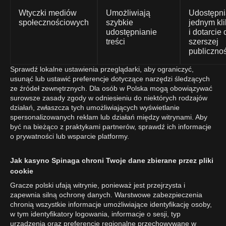
Wtyczki mediów
Umożliwiają
Udostępni
społecznościowych
szybkie
jednym kl
udostępnianie
i dotarcie 
treści
szerszej
publiczno
Sprawdź lokalne ustawienia przeglądarki, aby ograniczyć,
usunąć lub ustawić preferencje dotyczące narzędzi śledzących
ze źródeł zewnętrznych. Dla osób w Polska mogą obowiązywać
surowsze zasady zgody w odniesieniu do niektórych rodzajów
działań, zwłaszcza tych umożliwiających wyświetlanie
spersonalizowanych reklam lub działań między witrynami. Aby
być na bieżąco z praktykami partnerów, sprawdź ich informacje
o prywatności lub wsparcie platformy.
Jak kasyno Spinaga chroni Twoje dane zbierane przez pliki
cookie
Gracze polski ufają witrynie, ponieważ jest przejrzysta i
zapewnia silną ochronę danych. Warstwowe zabezpieczenia
chronią wszystkie informacje umożliwiające identyfikację osoby,
w tym identyfikatory logowania, informacje o sesji, typ
urządzenia oraz preferencje regionalne przechowywane w