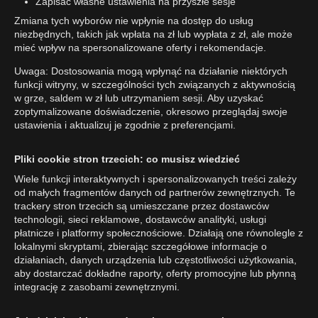
Zapisać własne ustawienia na przyszłe sesje
Zmiana tych wyborów nie wpłynie na dostęp do usług
niezbędnych, takich jak wpłata na zł lub wypłata z zł, ale może
mieć wpływ na spersonalizowane oferty i rekomendacje.
Uwaga: Dostosowania mogą wpłynąć na działanie niektórych
funkcji witryny, w szczególności tych związanych z aktywnością
w grze, saldem w zł lub utrzymaniem sesji. Aby uzyskać
zoptymalizowane doświadczenie, okresowo przeglądaj swoje
ustawienia i aktualizuj je zgodnie z preferencjami.
Pliki cookie stron trzecich: co musisz wiedzieć
Wiele funkcji interaktywnych i spersonalizowanych treści zależy
od małych fragmentów danych od partnerów zewnętrznych. Te
trackery stron trzecich są umieszczane przez dostawców
technologii, sieci reklamowe, dostawców analityki, usługi
płatnicze i platformy społecznościowe. Działają one równolegle z
lokalnymi skryptami, zbierając szczegółowe informacje o
działaniach, danych urządzenia lub częstotliwości użytkowania,
aby dostarczać dokładne raporty, oferty promocyjne lub płynną
integrację z zasobami zewnętrznymi.