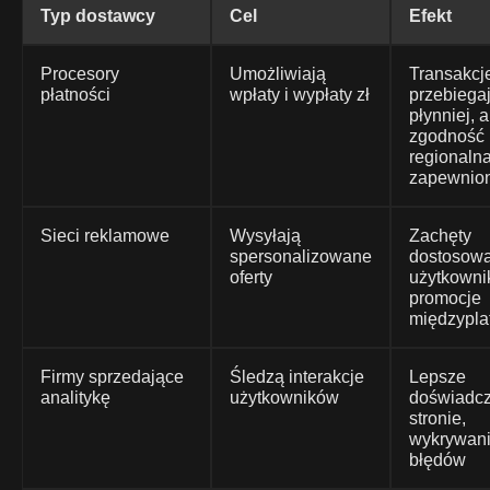
Typ dostawcy
Cel
Efekt
Procesory
Umożliwiają
Transakcj
płatności
wpłaty i wypłaty zł
przebiega
płynniej, a
zgodność
regionalna
zapewnio
Sieci reklamowe
Wysyłają
Zachęty
spersonalizowane
dostosow
oferty
użytkowni
promocje
międzypla
Firmy sprzedające
Śledzą interakcje
Lepsze
analitykę
użytkowników
doświadcz
stronie,
wykrywan
błędów