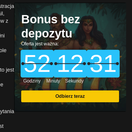
tracja
l,
Bonus bez
ów z
depozytu
łni
Oferta jest ważna:
ole
52
12
29
o jest
Godziny
Minuty
Sekundy
je
Odbierz teraz
ytania
st