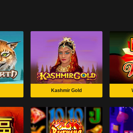
wników polski
 darmowych nagród kasyna Spinaga
tami kasyn
Kashmir Gold