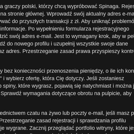
dla graczy polski, którzy chcą wypróbować Spinaga. Rejes
ę” na stronie głównej. Wprowadź swój aktualny adres e-mai
żywać do przyszłych transakcji z zł. Aby uniknąć problem
informacje. Po wypełnieniu formularza rejestracyjnego
rdzić swój adres e-mail. Jest to wymagany krok, aby w pe
ź do nowego profilu i uzupełnij wszystkie swoje dane
raz adres. Przestrzeganie zasad prawa przyspieszy kontr
bez konieczności przenoszenia pieniędzy, o ile ich kont
i wybierz ofertę, która Cię dotyczy. Jeśli zostaniesz
 spiny, które wygrasz, pojawią się natychmiast i można 
. Sprawdź wymagania dotyczące obrotu na pulpicie, aby
nictwem czatu na żywo lub poczty e-mail, jeśli masz p
 Przestrzeganie zasad rejestracji i sprawdzania profilu
 wygrane. Zacznij przeglądać portfolio witryny, które je