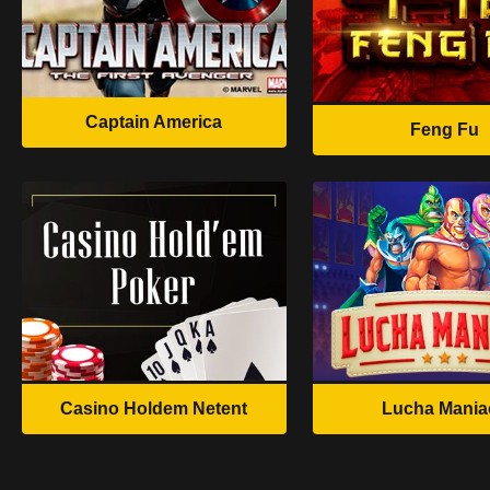
Captain America
Feng Fu
Casino Holdem Netent
Lucha Mania