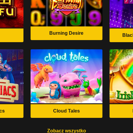
Burning Desire
Blac
cs
Cloud Tales
Zobacz wszystko