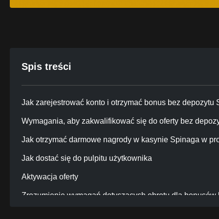
Spis treści
Jak zarejestrować konto i otrzymać bonus bez depozytu
Wymagania, aby zakwalifikować się do oferty bez depoz
Jak otrzymać darmowe nagrody w kasynie Spinaga w pro
Jak dostać się do pulpitu użytkownika
Aktywacja oferty
Zrozumienie wymagań dotyczących obrotu dla bonusów 
Gry, w które możesz grać z bonusem bez depozytu Spin