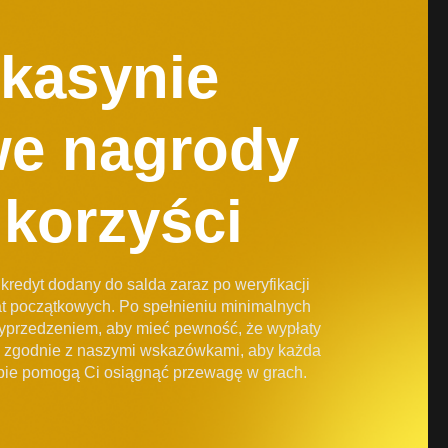
kasynie
we nagrody
 korzyści
 kredyt dodany do salda zaraz po weryfikacji
łat początkowych. Po spełnieniu minimalnych
wyprzedzeniem, aby mieć pewność, że wypłaty
puj zgodnie z naszymi wskazówkami, aby każda
tapie pomogą Ci osiągnąć przewagę w grach.