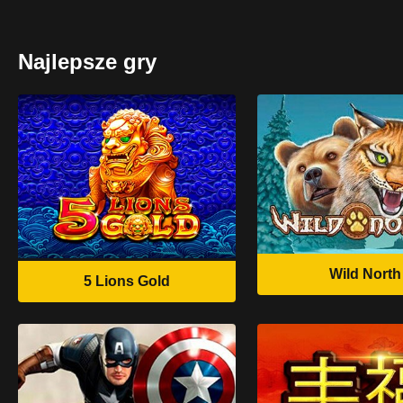
Jak jak najlepiej wykorzystać darmowe nagrody Spinaga
Najlepsze gry
Maksymalnie wykorzystaj grę przy mniejszym ryzyku
Szybko wypłać zyski
Jak wypłacić wygrane z bonusu bez depozytu dla użytko
Typowe pułapki, których należy unikać przy odbieraniu
Porównanie bonusu bez depozytu Spinaga z innymi ofer
Wild North
5 Lions Gold