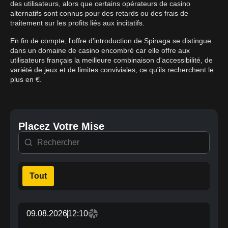
des utilisateurs, alors que certains opérateurs de casino
alternatifs sont connus pour des retards ou des frais de
traitement sur les profits liés aux incitatifs.
En fin de compte, l'offre d'introduction de Spinaga se distingue
dans un domaine de casino encombré car elle offre aux
utilisateurs français la meilleure combinaison d'accessibilité, de
variété de jeux et de limites conviviales, ce qu'ils recherchent le
plus en €.
Placez Votre Mise
Tout
09.08.2026
12:10