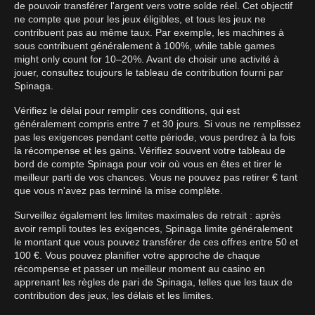
de pouvoir transférer l'argent vers votre solde réel. Cet objectif
ne compte que pour les jeux éligibles, et tous les jeux ne
contribuent pas au même taux. Par exemple, les machines à
sous contribuent généralement à 100%, while table games
might only count for 10–20%. Avant de choisir une activité à
jouer, consultez toujours le tableau de contribution fourni par
Spinaga.
Vérifiez le délai pour remplir ces conditions, qui est
généralement compris entre 7 et 30 jours. Si vous ne remplissez
pas les exigences pendant cette période, vous perdrez à la fois
la récompense et les gains. Vérifiez souvent votre tableau de
bord de compte Spinaga pour voir où vous en êtes et tirer le
meilleur parti de vos chances. Vous ne pouvez pas retirer € tant
que vous n'avez pas terminé la mise complète.
Surveillez également les limites maximales de retrait : après
avoir rempli toutes les exigences, Spinaga limite généralement
le montant que vous pouvez transférer de ces offres entre 50 et
100 €. Vous pouvez planifier votre approche de chaque
récompense et passer un meilleur moment au casino en
apprenant les règles de pari de Spinaga, telles que les taux de
contribution des jeux, les délais et les limites.