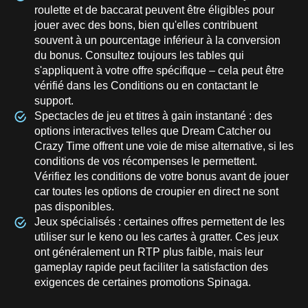
roulette et de baccarat peuvent être éligibles pour
jouer avec des bons, bien qu'elles contribuent
souvent à un pourcentage inférieur à la conversion
du bonus. Consultez toujours les tables qui
s'appliquent à votre offre spécifique – cela peut être
vérifié dans les Conditions ou en contactant le
support.
Spectacles de jeu et titres à gain instantané : des
options interactives telles que Dream Catcher ou
Crazy Time offrent une voie de mise alternative, si les
conditions de vos récompenses le permettent.
Vérifiez les conditions de votre bonus avant de jouer
car toutes les options de croupier en direct ne sont
pas disponibles.
Jeux spécialisés : certaines offres permettent de les
utiliser sur le keno ou les cartes à gratter. Ces jeux
ont généralement un RTP plus faible, mais leur
gameplay rapide peut faciliter la satisfaction des
exigences de certaines promotions Spinaga.