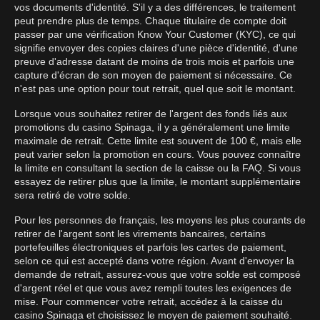
vos documents d'identité. S'il y a des différences, le traitement
peut prendre plus de temps. Chaque titulaire de compte doit
passer par une vérification Know Your Customer (KYC), ce qui
signifie envoyer des copies claires d'une pièce d'identité, d'une
preuve d'adresse datant de moins de trois mois et parfois une
capture d'écran de son moyen de paiement si nécessaire. Ce
n'est pas une option pour tout retrait, quel que soit le montant.
Lorsque vous souhaitez retirer de l'argent des fonds liés aux
promotions du casino Spinaga, il y a généralement une limite
maximale de retrait. Cette limite est souvent de 100 €, mais elle
peut varier selon la promotion en cours. Vous pouvez connaître
la limite en consultant la section de la caisse ou la FAQ. Si vous
essayez de retirer plus que la limite, le montant supplémentaire
sera retiré de votre solde.
Pour les personnes de français, les moyens les plus courants de
retirer de l'argent sont les virements bancaires, certains
portefeuilles électroniques et parfois les cartes de paiement,
selon ce qui est accepté dans votre région. Avant d'envoyer la
demande de retrait, assurez-vous que votre solde est composé
d'argent réel et que vous avez rempli toutes les exigences de
mise. Pour commencer votre retrait, accédez à la caisse du
casino Spinaga et choisissez le moyen de paiement souhaité.