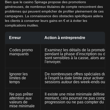
Bien que le casino Spinaga propose des promotions
généreuses, de nombreux titulaires de compte rencontrent des
problèmes qui peuvent empêcher de profiter pleinement de ces
campagnes. La connaissance des obstacles spécifiques aidera
les clients à conserver leurs gains en € et à éviter les
complications inutiles.
Erreur
Action à entreprendre
Codes promo
Examinez les détails de la promotion p
manquants
pendant la phase d'inscription ou d'a
sont sensibles à la casse, alors assu
l'envoyer.
Ignorer les
De nombreuses offres spéciales du ca
limites de
à l'esprit la date limite pour activer et
temps
sessions autour des week-ends ou des
Ne pas prêter
Il existe une mise minimale définie
attention aux
montant, cela pourrait ne pas compter p
valeurs de
progression ou ne pas compter du tou
mise minimale