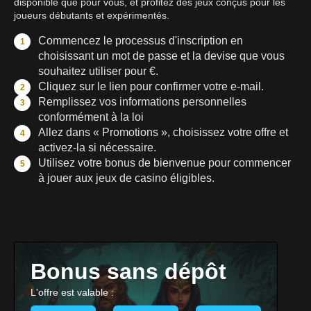
disponible que pour vous, et profitez des jeux conçus pour les
joueurs débutants et expérimentés.
Commencez le processus d'inscription en
choisissant un mot de passe et la devise que vous
souhaitez utiliser pour €.
Cliquez sur le lien pour confirmer votre e-mail.
Remplissez vos informations personnelles
conformément à la loi
Allez dans « Promotions », choisissez votre offre et
activez-la si nécessaire.
Utilisez votre bonus de bienvenue pour commencer
à jouer aux jeux de casino éligibles.
Bonus sans dépôt
L'offre est valable :