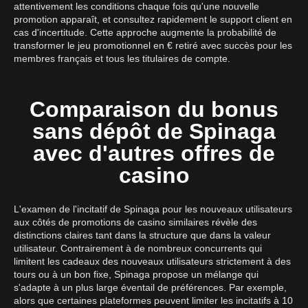
attentivement les conditions chaque fois qu'une nouvelle
promotion apparaît, et consultez rapidement le support client en
cas d'incertitude. Cette approche augmente la probabilité de
transformer le jeu promotionnel en € retiré avec succès pour les
membres français et tous les titulaires de compte.
Comparaison du bonus
sans dépôt de Spinaga
avec d'autres offres de
casino
L'examen de l'incitatif de Spinaga pour les nouveaux utilisateurs
aux côtés de promotions de casino similaires révèle des
distinctions claires tant dans la structure que dans la valeur
utilisateur. Contrairement à de nombreux concurrents qui
limitent les cadeaux des nouveaux utilisateurs strictement à des
tours ou à un bon fixe, Spinaga propose un mélange qui
s'adapte à un plus large éventail de préférences. Par exemple,
alors que certaines plateformes peuvent limiter les incitatifs à 10