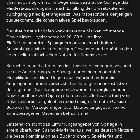
überhaupt möglich ist. Im Gegensatz dazu ist bei Spinaga das
Mindestauszahlungslimit nach Erfüllung der Umsatzkriterien
durchgängig niedriger angesetzt, was insbesondere denjenigen
zugutekommt, die konservatives Spiel bevorzugen.
Darüber hinaus knüpfen konkurrierende Marken oft strenge
Gewinnlimits – typischerweise 20–30 € – an ihre
Einführungsanreize. Spinaga ermöglicht jedoch höhere
Auszahlungslimits bei erstmaligen Gewinnen und erhöht so den
potenziellen tatsächlichen Nutzen für Neueinsteiger.
Betrachtet man die Fairness der Umsatzbedingungen, zeichnet
sich die Anforderung von Spinaga durch einen moderaten
Multiplikator und klare Regeln aus, während andere die
Angelegenheit durch versteckte Bedingungen oder restriktive
Beiträge nach Spielkategorie erschweren. Im vergleichenden
Nutzerfeedback wird Spinaga für die schnelle Bearbeitung von
Nutzeransprüchen gelobt, während einige alternative Casino-
Betreiber für Verzögerungen oder Bearbeitungsgebühren bei
anreizbezogenen Gewinnen bekannt sind.
Letztendlich sticht das Einführungsangebot von Spinaga in
einem überfüllten Casino-Markt heraus, weil es deutsch-Nutzern
die beste Kombination aus Zugänglichkeit, Spielvielfalt und