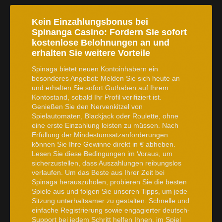
Kein Einzahlungsbonus bei
Spinanga Casino: Fordern Sie sofort
kostenlose Belohnungen an und
erhalten Sie weitere Vorteile
Spinaga bietet neuen Kontoinhabern ein
besonderes Angebot: Melden Sie sich heute an
und erhalten Sie sofort Guthaben auf Ihrem
Kontostand, sobald Ihr Profil verifiziert ist.
Genießen Sie den Nervenkitzel von
Spielautomaten, Blackjack oder Roulette, ohne
eine erste Einzahlung leisten zu müssen. Nach
Erfüllung der Mindestumsatzanforderungen
können Sie Ihre Gewinne direkt in € abheben.
Lesen Sie diese Bedingungen im Voraus, um
sicherzustellen, dass Auszahlungen reibungslos
verlaufen. Um das Beste aus Ihrer Zeit bei
Spinaga herauszuholen, probieren Sie die besten
Spiele aus und folgen Sie unseren Tipps, um jede
Sitzung unterhaltsamer zu gestalten. Schnelle und
einfache Registrierung sowie engagierter deutsch-
Support bei jedem Schritt helfen Ihnen, im Spiel