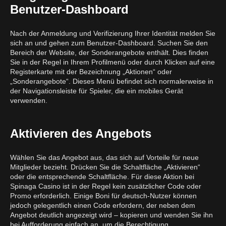
Benutzer-Dashboard
Nach der Anmeldung und Verifizierung Ihrer Identität melden Sie
sich an und gehen zum Benutzer-Dashboard. Suchen Sie den
Bereich der Website, der Sonderangebote enthält. Dies finden
Sie in der Regel in Ihrem Profilmenü oder durch Klicken auf eine
Registerkarte mit der Bezeichnung „Aktionen“ oder
„Sonderangebote“. Dieses Menü befindet sich normalerweise in
der Navigationsleiste für Spieler, die ein mobiles Gerät
verwenden.
Aktivieren des Angebots
Wählen Sie das Angebot aus, das sich auf Vorteile für neue
Mitglieder bezieht. Drücken Sie die Schaltfläche „Aktivieren“
oder die entsprechende Schaltfläche. Für diese Aktion bei
Spinaga Casino ist in der Regel kein zusätzlicher Code oder
Promo erforderlich. Einige Boni für deutsch-Nutzer können
jedoch gelegentlich einen Code erfordern, der neben dem
Angebot deutlich angezeigt wird – kopieren und wenden Sie ihn
bei Aufforderung einfach an, um die Berechtigung