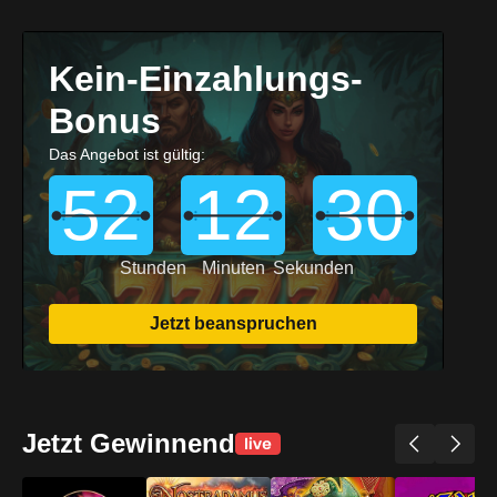
Kein-Einzahlungs-
Bonus
Das Angebot ist gültig:
52
12
28
Stunden
Minuten
Sekunden
Jetzt beanspruchen
Jetzt Gewinnend