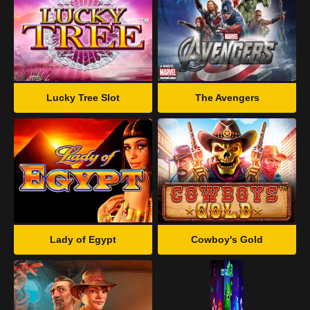
Lucky Tree Slot
The Avengers
Lady of Egypt
Cowboy's Gold