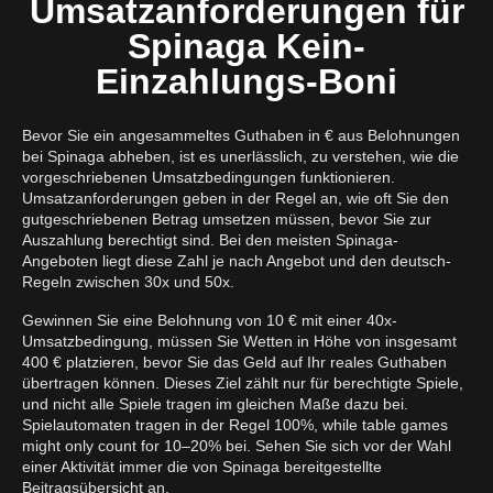
Umsatzanforderungen für
Spinaga Kein-
Einzahlungs-Boni
Bevor Sie ein angesammeltes Guthaben in € aus Belohnungen
bei Spinaga abheben, ist es unerlässlich, zu verstehen, wie die
vorgeschriebenen Umsatzbedingungen funktionieren.
Umsatzanforderungen geben in der Regel an, wie oft Sie den
gutgeschriebenen Betrag umsetzen müssen, bevor Sie zur
Auszahlung berechtigt sind. Bei den meisten Spinaga-
Angeboten liegt diese Zahl je nach Angebot und den deutsch-
Regeln zwischen 30x und 50x.
Gewinnen Sie eine Belohnung von 10 € mit einer 40x-
Umsatzbedingung, müssen Sie Wetten in Höhe von insgesamt
400 € platzieren, bevor Sie das Geld auf Ihr reales Guthaben
übertragen können. Dieses Ziel zählt nur für berechtigte Spiele,
und nicht alle Spiele tragen im gleichen Maße dazu bei.
Spielautomaten tragen in der Regel 100%, while table games
might only count for 10–20% bei. Sehen Sie sich vor der Wahl
einer Aktivität immer die von Spinaga bereitgestellte
Beitragsübersicht an.