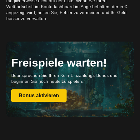
möglicherweise nicht auf der Liste. Wenn Sie Ihren
Wettfortschritt im Kontodashboard im Auge behalten, der in €
angezeigt wird, helfen Sie, Fehler zu vermeiden und Ihr Geld
besser zu verwalten.
Freispiele warten!
Beanspruchen Sie Ihren Kein-Einzahlungs-Bonus und
beginnen Sie noch heute zu spielen.
Bonus aktivieren