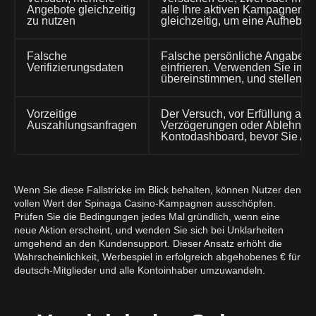
Angebote gleichzeitig
alle Ihre aktiven Kampagnen st
zu nutzen
gleichzeitig, um eine Aufhebu
Falsche
Falsche persönliche Angaben
Verifizierungsdaten
einfrieren. Verwenden Sie imm
übereinstimmen, und stellen Sie
Vorzeitige
Der Versuch, vor Erfüllung all
Auszahlungsanfragen
Verzögerungen oder Ablehnung
Kontodashboard, bevor Sie Aus
Wenn Sie diese Fallstricke im Blick behalten, können Nutzer den
vollen Wert der Spinaga Casino-Kampagnen ausschöpfen.
Prüfen Sie die Bedingungen jedes Mal gründlich, wenn eine
neue Aktion erscheint, und wenden Sie sich bei Unklarheiten
umgehend an den Kundensupport. Dieser Ansatz erhöht die
Wahrscheinlichkeit, Werbespiel in erfolgreich abgehobenes € für
deutsch-Mitglieder und alle Kontoinhaber umzuwandeln.