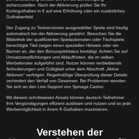
sicherzustellen. Nach der Aktivierung prüfen Sie Ihr
Kontoguthaben in € auf eine Erhöhung oder ein zusätzliches
Guthabenfeld.
Der Zugang zu Testversionen ausgewählter Spiele wird häufig
automatisch bei der Aktivierung gewährt. Besuchen Sie die
Bibliothek der qualifizierten Spielautomaten oder Tischspiele;
berechtigte Titel zeigen einen speziellen Hinweis oder ein
Banner an, der den Bonusspielstatus bestätigt. Achten Sie auf
Umsatzverpflichtungen und Ablauffristen, die im selben
Werbefenster aufgeführt sind. Nutzer können verbleibende
Anforderungen und Gültigkeit unter dem Abschnitt „Aktive
Aktionen“ verfolgen. Regelmäßige Überprüfung dieser Details
verhindert den Verfall von Gewinnen. Bei Problemen wenden
Sie sich an den Live-Support von Spinaga Casino.
Mit diesem schrittweisen Ansatz können deutsch-Teilnehmer
ihre Vergünstigungen effizient auslösen und nutzen und so jede
Werbemöglichkeit in ihrem €-Guthaben maximieren.
Verstehen der