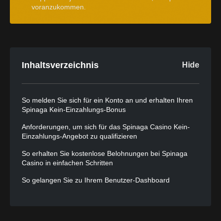
voranzukommen.
Inhaltsverzeichnis
Hide
So melden Sie sich für ein Konto an und erhalten Ihren
Spinaga Kein-Einzahlungs-Bonus
Anforderungen, um sich für das Spinaga Casino Kein-
Einzahlungs-Angebot zu qualifizieren
So erhalten Sie kostenlose Belohnungen bei Spinaga
Casino in einfachen Schritten
So gelangen Sie zu Ihrem Benutzer-Dashboard
Aktivieren des Angebots
Verstehen der Umsatzanforderungen für Spinaga Kein-