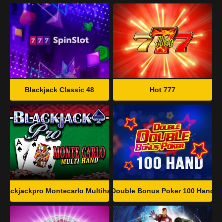
Blackjack Classic 48
Hot 777
Blackjackpro Montecarlo Multihand
Double Bonus Poker 100 Hand