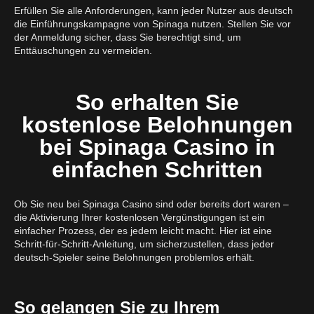
Erfüllen Sie alle Anforderungen, kann jeder Nutzer aus deutsch
die Einführungskampagne von Spinaga nutzen. Stellen Sie vor
der Anmeldung sicher, dass Sie berechtigt sind, um
Enttäuschungen zu vermeiden.
So erhalten Sie
kostenlose Belohnungen
bei Spinaga Casino in
einfachen Schritten
Ob Sie neu bei Spinaga Casino sind oder bereits dort waren –
die Aktivierung Ihrer kostenlosen Vergünstigungen ist ein
einfacher Prozess, der es jedem leicht macht. Hier ist eine
Schritt-für-Schritt-Anleitung, um sicherzustellen, dass jeder
deutsch-Spieler seine Belohnungen problemlos erhält.
So gelangen Sie zu Ihrem