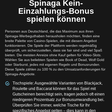
Spinaga Kein-
Einzahlungs-Bonus
spielen können
Personen aus Deutschland, die das Maximum aus ihren
Spinaga-Werbeguthaben herausholen möchten, finden eine
breite Palette von Casino-Spielen, die mit diesem Angebot
funktionieren. Die Spiele der Plattform werden regelmäßig
überprüft, um sicherzustellen, dass sie fair sind und viel Spaß
bieten. Die meisten Anreize ohne Kauf gelten für Video-Slots.
Wählen Sie aus beliebten Spielen wie Book of Dead, Wolf Gold
oder Starburst, jedes mit eigenen Regeln und Bonusrunden.
Diese Spiele zählen zu 100 % zu den Umsatzanforderungen für
Spinaga-Angebote.
Tischspiele: Ausgewählte Varianten von Blackjack,
Roulette und Baccarat können für das Spiel mit
Gutscheinen berechtigt sein, tragen jedoch oft einen
niedrigeren Prozentsatz zur Bonusumwandlung bei.
Überprüfen Sie immer, welche Tische für Ihr
spezifisches Angebot gelten – dies kann in den