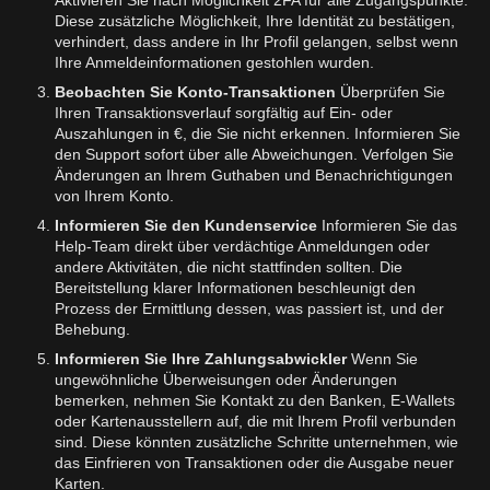
Diese zusätzliche Möglichkeit, Ihre Identität zu bestätigen,
verhindert, dass andere in Ihr Profil gelangen, selbst wenn
Ihre Anmeldeinformationen gestohlen wurden.
Beobachten Sie Konto-Transaktionen
Überprüfen Sie
Ihren Transaktionsverlauf sorgfältig auf Ein- oder
Auszahlungen in €, die Sie nicht erkennen. Informieren Sie
den Support sofort über alle Abweichungen. Verfolgen Sie
Änderungen an Ihrem Guthaben und Benachrichtigungen
von Ihrem Konto.
Informieren Sie den Kundenservice
Informieren Sie das
Help-Team direkt über verdächtige Anmeldungen oder
andere Aktivitäten, die nicht stattfinden sollten. Die
Bereitstellung klarer Informationen beschleunigt den
Prozess der Ermittlung dessen, was passiert ist, und der
Behebung.
Informieren Sie Ihre Zahlungsabwickler
Wenn Sie
ungewöhnliche Überweisungen oder Änderungen
bemerken, nehmen Sie Kontakt zu den Banken, E-Wallets
oder Kartenausstellern auf, die mit Ihrem Profil verbunden
sind. Diese könnten zusätzliche Schritte unternehmen, wie
das Einfrieren von Transaktionen oder die Ausgabe neuer
Karten.