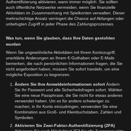
Authentifizierung aktivieren, wann immer möglich. Sie sollten
auch öffentliche Netzwerke vermeiden, wenn Sie finanzielle
Aktivitäten im Zusammenhang mit Spielkonten verwalten. Dieser
mehrschichtige Ansatz verringert die Chance auf Abfangen oder
unbefugten Zugriff in jeder Phase des Zahlungsprozesses.
Was tun, wenn Sie glauben, dass Ihre Daten gestohlen
wurden
Wenn Sie ungewöhnliche Aktivitäten mit Ihrem Kontozugriff,
unerklärte Änderungen an Ihrem €-Guthaben oder E-Mails
bemerken, die nach persönlichen Informationen fragen, die Sie
nicht angefordert haben, müssen Sie sofort handeln, um eine
mögliche Exposition zu begrenzen.
Ändern Sie Ihre Anmeldeinformationen sofort
Ändern
Sie Ihr Passwort und alle Sicherheitsfragen sofort. Wählen
Sie eine neue Passphrase, die Sie nicht für etwas anderes
verwendet haben. Um es für andere schwieriger zu
machen, in Ihr Konto einzudringen, verwenden Sie eine
Kombination aus Groß- und Kleinbuchstaben, Zahlen und
Symbolen.
Aktivieren Sie Zwei-Faktor-Authentifizierung (2FA)
Aktivieren Sie nach Möglichkeit 2FA für alle Zugangspunkte.