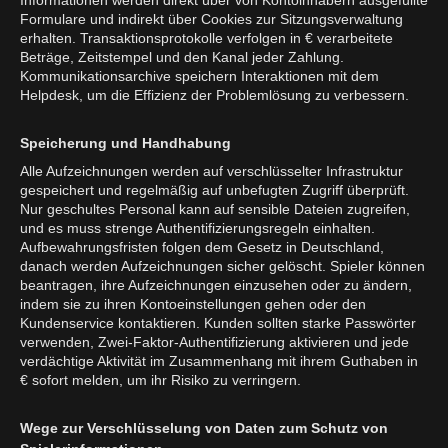
Formulare und indirekt über Cookies zur Sitzungsverwaltung
erhalten. Transaktionsprotokolle verfolgen in € verarbeitete
Beträge, Zeitstempel und den Kanal jeder Zahlung.
Kommunikationsarchive speichern Interaktionen mit dem
Helpdesk, um die Effizienz der Problemlösung zu verbessern.
Speicherung und Handhabung
Alle Aufzeichnungen werden auf verschlüsselter Infrastruktur
gespeichert und regelmäßig auf unbefugten Zugriff überprüft.
Nur geschultes Personal kann auf sensible Dateien zugreifen,
und es muss strenge Authentifizierungsregeln einhalten.
Aufbewahrungsfristen folgen dem Gesetz in Deutschland,
danach werden Aufzeichnungen sicher gelöscht. Spieler können
beantragen, ihre Aufzeichnungen einzusehen oder zu ändern,
indem sie zu ihren Kontoeinstellungen gehen oder den
Kundenservice kontaktieren. Kunden sollten starke Passwörter
verwenden, Zwei-Faktor-Authentifizierung aktivieren und jede
verdächtige Aktivität im Zusammenhang mit ihrem Guthaben in
€ sofort melden, um ihr Risiko zu verringern.
Wege zur Verschlüsselung von Daten zum Schutz von