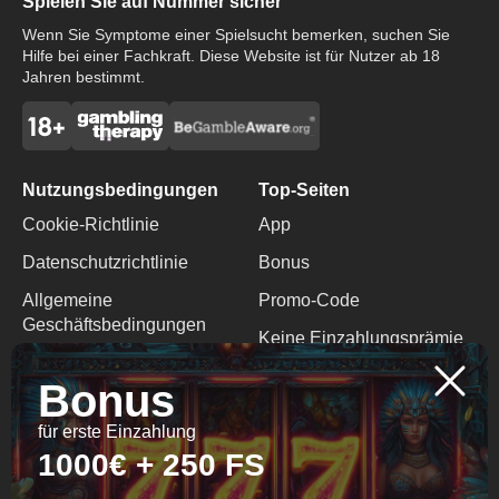
Spielen Sie auf Nummer sicher
Wenn Sie Symptome einer Spielsucht bemerken, suchen Sie
Hilfe bei einer Fachkraft. Diese Website ist für Nutzer ab 18
Jahren bestimmt.
Nutzungsbedingungen
Top-Seiten
Cookie-Richtlinie
App
Datenschutzrichtlinie
Bonus
Allgemeine
Promo-Code
Geschäftsbedingungen
Keine Einzahlungsprämie
Verantwortungsvolles
Bonus
Spielen
für erste Einzahlung
Kontakte
1000€ + 250 FS
+1 416 577 4596