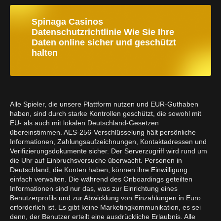
Spinaga Casinos
Datenschutzrichtlinie Wie Sie Ihre
Daten online sicher und geschützt
halten
Alle Spieler, die unsere Plattform nutzen und EUR-Guthaben
haben, sind durch starke Kontrollen geschützt, die sowohl mit
EU- als auch mit lokalen Deutschland-Gesetzen
übereinstimmen. AES-256-Verschlüsselung hält persönliche
Informationen, Zahlungsaufzeichnungen, Kontaktadressen und
Verifizierungsdokumente sicher. Der Serverzugriff wird rund um
die Uhr auf Einbruchsversuche überwacht. Personen in
Deutschland, die Konten haben, können ihre Einwilligung
einfach verwalten. Die während des Onboardings geteilten
Informationen sind nur das, was zur Einrichtung eines
Benutzerprofils und zur Abwicklung von Einzahlungen in Euro
erforderlich ist. Es gibt keine Marketingkommunikation, es sei
denn, der Benutzer erteilt eine ausdrückliche Erlaubnis. Alle