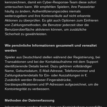
kennzeichnen, damit ein Cyber-Response-Team diese sofort
untersuchen kann. Wir empfehlen Spielern, ihre Passwörter
häufig zu ändern, Authentifizierungscodes niemals
weiterzugeben und ihre Kontoverläufe auf nicht erkannte
Aktionen zu überprüfen. Es gibt auch Optionen zum Einfrieren
von Zahlungsmethoden, die Benutzer jederzeit über die
Benutzeroberfläche aktivieren können, um zusätzliche
Sicherheit zu gewährleisten.
Wie persönliche Informationen gesammelt und verwaltet
werden
Spieler aus Deutschland stellen während der Registrierung, bei
Transaktionen und bei der Kontaktaufnahme mit dem Support
identifizierende Details bereit. Dazu gehören vollständiger
Name, Geburtsdatum, E-Mail-Adresse, Telefonnummer und
Zahlungskartendetails für Ein- oder Auszahlungen in €.
Zusätzlich werden Browser-Fingerabdrücke,
Gerätespezifikationen und IP-Adressen aufgezeichnet, um die
Kontointegrität zu verbessern.
Methoden der Datenerfassung
Informationen werden direkt über von Kontoinhabern ausgefüllte