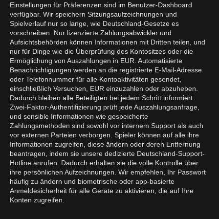
Einstellungen für Präferenzen sind im Benutzer-Dashboard
verfügbar. Wir speichern Sitzungsaufzeichnungen und
Spielverlauf nur so lange, wie Deutschland-Gesetze es
vorschreiben. Nur lizenzierte Zahlungsabwickler und
Aufsichtsbehörden können Informationen mit Dritten teilen, und
nur für Dinge wie die Überprüfung des Kontositzes oder die
Ermöglichung von Auszahlungen in EUR. Automatisierte
Benachrichtigungen werden an die registrierte E-Mail-Adresse
oder Telefonnummer für alle Kontoaktivitäten gesendet,
einschließlich Versuchen, EUR einzuzahlen oder abzuheben.
Dadurch bleiben alle Beteiligten bei jedem Schritt informiert.
Zwei-Faktor-Authentifizierung prüft jede Auszahlungsanfrage,
und sensible Informationen wie gespeicherte
Zahlungsmethoden sind sowohl vor internem Support als auch
vor externen Parteien verborgen. Spieler können auf alle ihre
Informationen zugreifen, diese ändern oder deren Entfernung
beantragen, indem sie unsere dedizierte Deutschland-Support-
Hotline anrufen. Dadurch erhalten sie die volle Kontrolle über
ihre persönlichen Aufzeichnungen. Wir empfehlen, Ihr Passwort
häufig zu ändern und biometrische oder app-basierte
Anmeldesicherheit für alle Geräte zu aktivieren, die auf Ihre
Konten zugreifen.