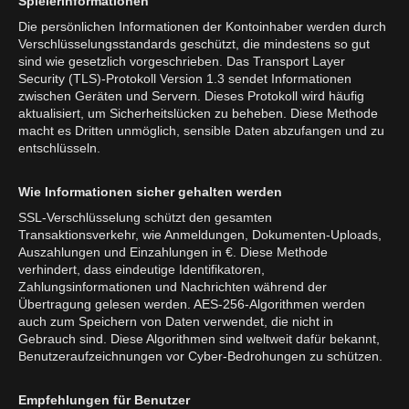
Spielerinformationen
Die persönlichen Informationen der Kontoinhaber werden durch
Verschlüsselungsstandards geschützt, die mindestens so gut
sind wie gesetzlich vorgeschrieben. Das Transport Layer
Security (TLS)-Protokoll Version 1.3 sendet Informationen
zwischen Geräten und Servern. Dieses Protokoll wird häufig
aktualisiert, um Sicherheitslücken zu beheben. Diese Methode
macht es Dritten unmöglich, sensible Daten abzufangen und zu
entschlüsseln.
Wie Informationen sicher gehalten werden
SSL-Verschlüsselung schützt den gesamten
Transaktionsverkehr, wie Anmeldungen, Dokumenten-Uploads,
Auszahlungen und Einzahlungen in €. Diese Methode
verhindert, dass eindeutige Identifikatoren,
Zahlungsinformationen und Nachrichten während der
Übertragung gelesen werden. AES-256-Algorithmen werden
auch zum Speichern von Daten verwendet, die nicht in
Gebrauch sind. Diese Algorithmen sind weltweit dafür bekannt,
Benutzeraufzeichnungen vor Cyber-Bedrohungen zu schützen.
Empfehlungen für Benutzer