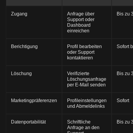
Zugang
Anfrage über
Bis zu 
Support oder
Dashboard
einreichen
Berichtigung
Profil bearbeiten
Sofort 
oder Support
kontaktieren
Löschung
Verifizierte
Bis zu 
Löschungsanfrage
per E-Mail senden
Marketingpräferenzen
Profileinstellungen
Sofort
und Abmeldelinks
Datenportabilität
Schriftliche
Bis zu 
Anfrage an den