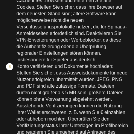
Cache Ihres Browsers und entfernen Sie alte
Cookies. Stellen Sie sicher, dass Ihre Browser auf
dem neuesten Stand sind; ältere Software kann
möglicherweise nicht die neuen
Verschlüsselungsprotokolle nutzen, die für Spinaga-
Anmeldeseiten erforderlich sind. Deaktivieren Sie
VPN-Erweiterungen oder Werbeblocker, da diese
die Authentifizierung oder die Überprüfung
regionaler Einstellungen stören können,
insbesondere für Spieler aus deutsch.
Konto verifizieren und Dokumente hochladen:
Stellen Sie sicher, dass Ausweisdokumente für neue
Nutzer erfolgreich übermittelt wurden. JPEG, PNG
und PDF sind alle zulässige Formate. Dateien
dürfen nicht größer als 5 MB sein; größere Dateien
können ohne Vorwarnung abgelehnt werden.
Ausstehende Verifizierungen können die Nutzung
Ihrer Wallet erschweren, z. B. wenn Sie € einzahlen
oder abheben möchten. Überprüfen Sie den
Verifizierungsstatus Ihrer Unterlagen im Profilbereich
und reagieren Sie umgehend auf Anfragen des