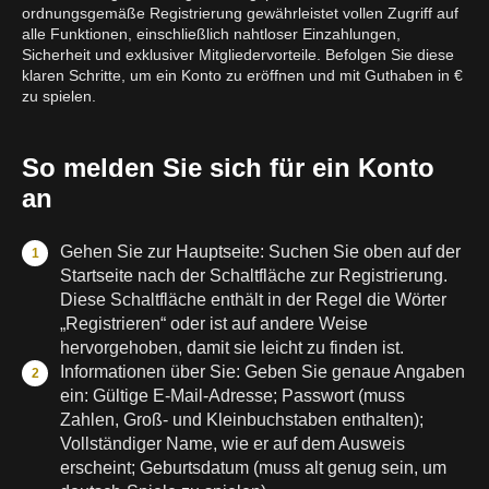
ordnungsgemäße Registrierung gewährleistet vollen Zugriff auf
alle Funktionen, einschließlich nahtloser Einzahlungen,
Sicherheit und exklusiver Mitgliedervorteile. Befolgen Sie diese
klaren Schritte, um ein Konto zu eröffnen und mit Guthaben in €
zu spielen.
So melden Sie sich für ein Konto
an
Gehen Sie zur Hauptseite: Suchen Sie oben auf der
Startseite nach der Schaltfläche zur Registrierung.
Diese Schaltfläche enthält in der Regel die Wörter
„Registrieren“ oder ist auf andere Weise
hervorgehoben, damit sie leicht zu finden ist.
Informationen über Sie: Geben Sie genaue Angaben
ein: Gültige E-Mail-Adresse; Passwort (muss
Zahlen, Groß- und Kleinbuchstaben enthalten);
Vollständiger Name, wie er auf dem Ausweis
erscheint; Geburtsdatum (muss alt genug sein, um