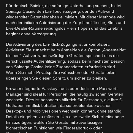
Für deutsch-Spieler, die sofortige Unterhaltung suchen, bietet
Spinaga Casino den Ein-Touch-Zugang, der den Aufwand
wiederholter Dateneingaben eliminiert. Mit dieser Methode wird
nach der initialen Autorisierung der Zugriff auf Tische, Slots und
Live-Dealer-Räume reibungslos – ein Tippen und das Erlebnis
beginnt ohne Verzögerung.
Die Aktivierung des Ein-Klick-Zugangs ist unkompliziert.
Aktivieren Sie zunächst beim Anmelden die Option „Angemeldet
bleiben“. Auf vertrauenswürdigen Geräten speichert dies die
verschlüsselte Authentifizierung, sodass beim nächsten Besuch
von Spinaga Casino keine Zugangsdaten erforderlich sind.
Wenn Sie mehr Privatsphäre wünschen oder Geräte teilen,
überspringen Sie diesen Schritt, um sicher zu bleiben.
Browserintegrierte Passkey-Tools oder dedizierte Passwort-
Manager sind ideal für Personen, die häufig zwischen Geräten
wechseln. Dies ist besonders hilfreich für Personen, die ihre €-
Guthaben im Blick behalten, da sie problemlos zwischen
Desktop- und Mobilversionen wechseln können, ohne ständig
Details eingeben zu müssen. Um eine zweite Sicherheitsebene
hinzuzufügen, wählen Sie Geräte mit zuverlässigen
biometrischen Funktionen wie Fingerabdruck- oder