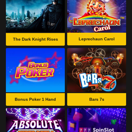
Tipps zur Vermeidung von Anmeldeverzögerungen in
Stoßzeiten
So gelangen Sie auf verschiedenen Geräten zu Spinaga
Casino
Erfahrung auf dem Desktop
Leprechaun Carol
The Dark Knight Rises
Mobile & Tablet-Integration
So bleiben Sie angemeldet, ohne Ihre Sicherheit zu
gefährden
So erkennen und stoppen Sie Phishing-Versuche bei
der Anmeldung
So erkennen Sie ungewöhnliches Verhalten
Bonus Poker 1 Hand
Bars 7s
Beste Wege, Ihr Konto zu schützen
Wenn Sie nicht auf Ihr Konto zugreifen können, hier ist,
was zu tun ist
Was Sie unmittelbar nach dem Verlust des Zugangs tun
sollten