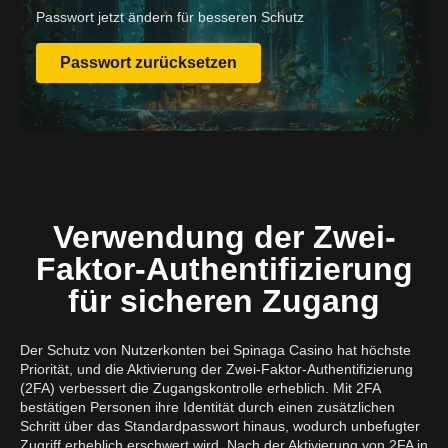
Passwort jetzt ändern für besseren Schutz
Passwort zurücksetzen
Verwendung der Zwei-
Faktor-Authentifizierung
für sicheren Zugang
Der Schutz von Nutzerkonten bei Spinaga Casino hat höchste
Priorität, und die Aktivierung der Zwei-Faktor-Authentifizierung
(2FA) verbessert die Zugangskontrolle erheblich. Mit 2FA
bestätigen Personen ihre Identität durch einen zusätzlichen
Schritt über das Standardpasswort hinaus, wodurch unbefugter
Zugriff erheblich erschwert wird. Nach der Aktivierung von 2FA in