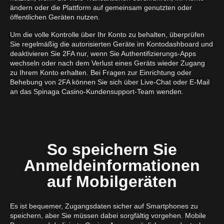
ändern oder die Plattform auf gemeinsam genutzten oder
öffentlichen Geräten nutzen.
Um die volle Kontrolle über Ihr Konto zu behalten, überprüfen
Sie regelmäßig die autorisierten Geräte im Kontodashboard und
deaktivieren Sie 2FA nur, wenn Sie Authentifizierungs-Apps
wechseln oder nach dem Verlust eines Geräts wieder Zugang
zu Ihrem Konto erhalten. Bei Fragen zur Einrichtung oder
Behebung von 2FA können Sie sich über Live-Chat oder E-Mail
an das Spinaga Casino-Kundensupport-Team wenden.
So speichern Sie
Anmeldeinformationen
auf Mobilgeräten
Es ist bequemer, Zugangsdaten sicher auf Smartphones zu
speichern, aber Sie müssen dabei sorgfältig vorgehen. Mobile