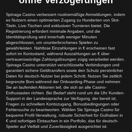
ohne Verzögerungen
Spinaga Casino verbessert routinemäßige Anmeldungen, indem
es Nutzern einen optimierten Zugang zu Hunderten von Slot-
Titeln, Live-Tischen und exklusiven Turnieren bietet. Die
Registrierung erfordert minimale Angaben, und die
Identitätsprüfung wird innerhalb weniger Minuten
abgeschlossen, um ununterbrochenes Spielen zu
gewährleisten. Nahtlose Einzahlungen in € erscheinen fast
sofort im Kontostand, während Auszahlungen an € über
vertrauenswürdige Zahlungslösungen zügig verarbeitet werden.
Spinaga Casino unterstützt verschlüsselte Verbindungen und
garantiert sichere Geldtransfers sowie den Schutz persönlicher
Daten für deutsch-Nutzer bei jedem Schritt. Nutzen Sie zeitlich
begrenzte Boni während der Onboarding-Phase und nehmen
Sie an laufenden Aktionen teil, die sich an alle Casino-
Enthusiasten richten. Bei Bedarf steht rund um die Uhr Kunden-
Support in der Landessprache zur Verfügung, der bereit ist,
Fragen zu schnellem Kontozugang, Bonusbedingungen oder
Fehlersuche zu beantworten. Wählen Sie Spinaga Casino für
bequeme Profil-Verwaltung, robuste Sicherheit für Guthaben in
€ und sofortiges Eintauchen in ein Portfolio, das für deutsch-
Spieler auf Vielfalt und Zuverlässigkeit ausgerichtet ist.