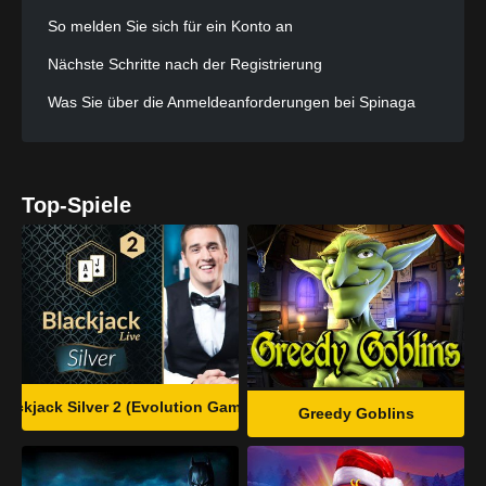
So melden Sie sich für ein Konto an
Nächste Schritte nach der Registrierung
Was Sie über die Anmeldeanforderungen bei Spinaga
Casino wissen müssen
Berechtigung und Prüfung
Schutz von Passwörtern und Geräten
Top-Spiele
Behebung häufiger Spinaga-Anmeldeprobleme
So ändern Sie Ihr Spinaga Casino-Passwort sicher
Verwendung der Zwei-Faktor-Authentifizierung für
sicheren Zugang
So speichern Sie Anmeldeinformationen auf
Mobilgeräten
lackjack Silver 2 (Evolution Gaming)
Greedy Goblins
Schutz von Daten und Zahlungen
Schneller Zugriff auf Spiele mit Ein-Klick-Anmeldung