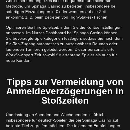
Gesichtserkennung. Dies ist die bequemste und sicherste
Methode, um Spinaga Casino zu betreten, insbesondere bei
sofortigen Einzahlungen in € oder wenn es auf die Zeit
ankommt, z. B. beim Betreten von High-Stakes-Tischen.
Optimieren Sie Ihre Spielzeit, indem Sie die Kontoeinstellungen
anpassen. Im Nutzer-Dashboard bei Spinaga Casino können
Sie bevorzugte Spielkategorien festlegen, sodass Sie nach dem
Ein-Tap-Zugang automatisch zu ausgewählten Räumen oder
laufenden Turnieren geleitet werden. Dieser personalisierte
Workflow spart Zeit sowohl für erfahrene Spieler als auch für
neue Kunden.
Tipps zur Vermeidung von
Anmeldeverzögerungen in
Stoßzeiten
Überlastung an Abenden und Wochenenden ist üblich,
insbesondere für deutsch-Spieler, die bei Spinaga Casino auf
beliebte Titel zugreifen möchten. Die folgenden Empfehlungen