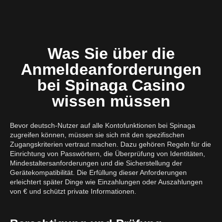
Was Sie über die
Anmeldeanforderungen
bei Spinaga Casino
wissen müssen
Bevor deutsch-Nutzer auf alle Kontofunktionen bei Spinaga
zugreifen können, müssen sie sich mit den spezifischen
Zugangskriterien vertraut machen. Dazu gehören Regeln für die
Einrichtung von Passwörtern, die Überprüfung von Identitäten,
Mindestaltersanforderungen und die Sicherstellung der
Gerätekompatibilität. Die Erfüllung dieser Anforderungen
erleichtert später Dinge wie Einzahlungen oder Auszahlungen
von € und schützt private Informationen.