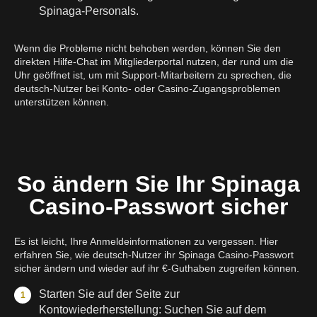
Spinaga-Personals.
Wenn die Probleme nicht behoben werden, können Sie den
direkten Hilfe-Chat im Mitgliederportal nutzen, der rund um die
Uhr geöffnet ist, um mit Support-Mitarbeitern zu sprechen, die
deutsch-Nutzer bei Konto- oder Casino-Zugangsproblemen
unterstützen können.
So ändern Sie Ihr Spinaga
Casino-Passwort sicher
Es ist leicht, Ihre Anmeldeinformationen zu vergessen. Hier
erfahren Sie, wie deutsch-Nutzer ihr Spinaga Casino-Passwort
sicher ändern und wieder auf ihr €-Guthaben zugreifen können.
Starten Sie auf der Seite zur
Kontowiederherstellung: Suchen Sie auf dem