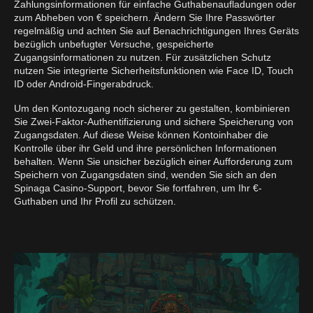
Zahlungsinformationen für einfache Guthabenaufladungen oder
zum Abheben von € speichern. Ändern Sie Ihre Passwörter
regelmäßig und achten Sie auf Benachrichtigungen Ihres Geräts
bezüglich unbefugter Versuche, gespeicherte
Zugangsinformationen zu nutzen. Für zusätzlichen Schutz
nutzen Sie integrierte Sicherheitsfunktionen wie Face ID, Touch
ID oder Android-Fingerabdruck.
Um den Kontozugang noch sicherer zu gestalten, kombinieren
Sie Zwei-Faktor-Authentifizierung und sichere Speicherung von
Zugangsdaten. Auf diese Weise können Kontoinhaber die
Kontrolle über ihr Geld und ihre persönlichen Informationen
behalten. Wenn Sie unsicher bezüglich einer Aufforderung zum
Speichern von Zugangsdaten sind, wenden Sie sich an den
Spinaga Casino-Support, bevor Sie fortfahren, um Ihr €-
Guthaben und Ihr Profil zu schützen.