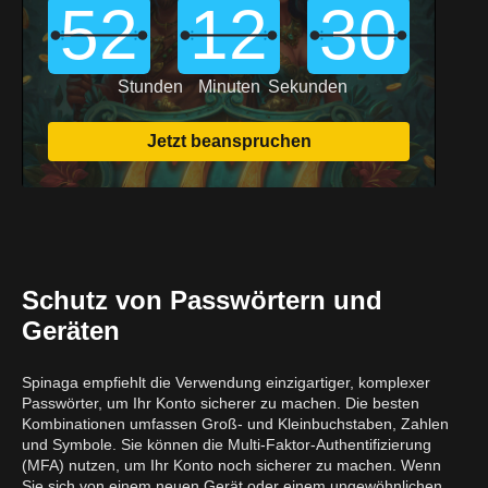
52
12
28
Stunden
Minuten
Sekunden
Jetzt beanspruchen
Schutz von Passwörtern und
Geräten
Spinaga empfiehlt die Verwendung einzigartiger, komplexer
Passwörter, um Ihr Konto sicherer zu machen. Die besten
Kombinationen umfassen Groß- und Kleinbuchstaben, Zahlen
und Symbole. Sie können die Multi-Faktor-Authentifizierung
(MFA) nutzen, um Ihr Konto noch sicherer zu machen. Wenn
Sie sich von einem neuen Gerät oder einem ungewöhnlichen