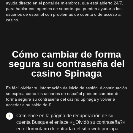
ayuda directo en el portal de miembros, que está abierto 24/7,
para hablar con agentes de soporte que pueden ayudar a los
usuarios de español con problemas de cuenta o de acceso al
casino.
Cómo cambiar de forma
segura su contraseña del
casino Spinaga
Es fácil olvidar su información de inicio de sesión. A continuación
se explica cómo los usuarios de español pueden cambiar de
forma segura su contraseña del casino Spinaga y volver a
acceder a su saldo de €.
Comience en la página de recuperación de su
cuenta Busque el enlace «¿Olvidó su contraseña?»
en el formulario de entrada del sitio web principal.