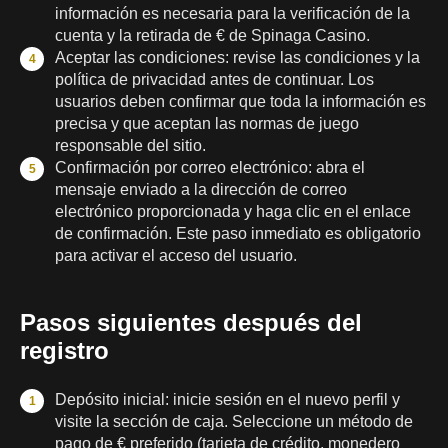
información es necesaria para la verificación de la
cuenta y la retirada de € de Spinaga Casino.
Aceptar las condiciones: revise las condiciones y la
política de privacidad antes de continuar. Los
usuarios deben confirmar que toda la información es
precisa y que aceptan las normas de juego
responsable del sitio.
Confirmación por correo electrónico: abra el
mensaje enviado a la dirección de correo
electrónico proporcionada y haga clic en el enlace
de confirmación. Este paso inmediato es obligatorio
para activar el acceso del usuario.
Pasos siguientes después del
registro
Depósito inicial: inicie sesión en el nuevo perfil y
visite la sección de caja. Seleccione un método de
pago de € preferido (tarjeta de crédito, monedero