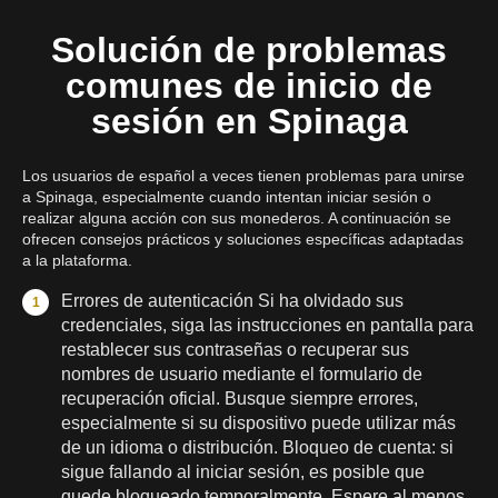
Solución de problemas
comunes de inicio de
sesión en Spinaga
Los usuarios de español a veces tienen problemas para unirse
a Spinaga, especialmente cuando intentan iniciar sesión o
realizar alguna acción con sus monederos. A continuación se
ofrecen consejos prácticos y soluciones específicas adaptadas
a la plataforma.
Errores de autenticación Si ha olvidado sus
credenciales, siga las instrucciones en pantalla para
restablecer sus contraseñas o recuperar sus
nombres de usuario mediante el formulario de
recuperación oficial. Busque siempre errores,
especialmente si su dispositivo puede utilizar más
de un idioma o distribución. Bloqueo de cuenta: si
sigue fallando al iniciar sesión, es posible que
quede bloqueado temporalmente. Espere al menos