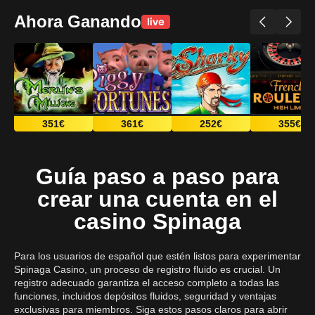
Ahora Ganando
351€
361€
252€
355€
Guía paso a paso para
crear una cuenta en el
casino Spinaga
Para los usuarios de español que estén listos para experimentar
Spinaga Casino, un proceso de registro fluido es crucial. Un
registro adecuado garantiza el acceso completo a todas las
funciones, incluidos depósitos fluidos, seguridad y ventajas
exclusivas para miembros. Siga estos pasos claros para abrir