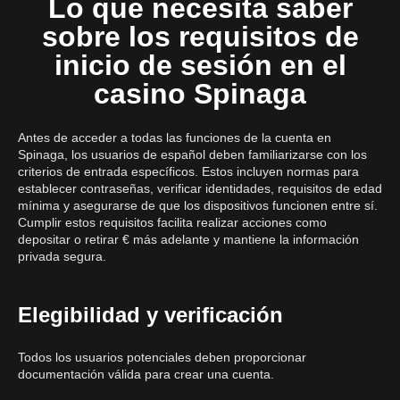
Lo que necesita saber
sobre los requisitos de
inicio de sesión en el
casino Spinaga
Antes de acceder a todas las funciones de la cuenta en
Spinaga, los usuarios de español deben familiarizarse con los
criterios de entrada específicos. Estos incluyen normas para
establecer contraseñas, verificar identidades, requisitos de edad
mínima y asegurarse de que los dispositivos funcionen entre sí.
Cumplir estos requisitos facilita realizar acciones como
depositar o retirar € más adelante y mantiene la información
privada segura.
Elegibilidad y verificación
Todos los usuarios potenciales deben proporcionar
documentación válida para crear una cuenta.