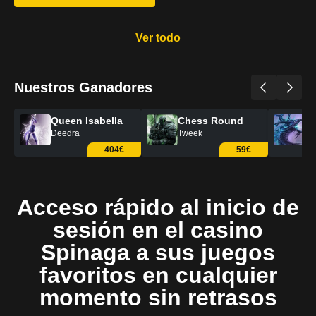
Ver todo
Nuestros Ganadores
Queen Isabella
Chess Round
Ja
Deedra
Tweek
Kil
404€
59€
Acceso rápido al inicio de
sesión en el casino
Spinaga a sus juegos
favoritos en cualquier
momento sin retrasos