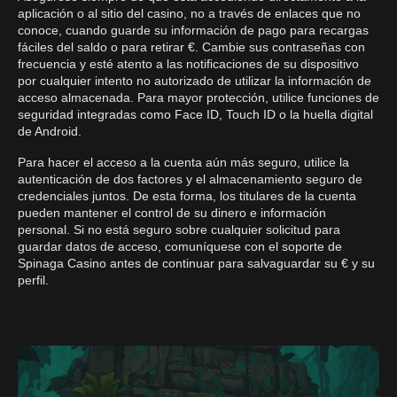
aplicación o al sitio del casino, no a través de enlaces que no
conoce, cuando guarde su información de pago para recargas
fáciles del saldo o para retirar €. Cambie sus contraseñas con
frecuencia y esté atento a las notificaciones de su dispositivo
por cualquier intento no autorizado de utilizar la información de
acceso almacenada. Para mayor protección, utilice funciones de
seguridad integradas como Face ID, Touch ID o la huella digital
de Android.
Para hacer el acceso a la cuenta aún más seguro, utilice la
autenticación de dos factores y el almacenamiento seguro de
credenciales juntos. De esta forma, los titulares de la cuenta
pueden mantener el control de su dinero e información
personal. Si no está seguro sobre cualquier solicitud para
guardar datos de acceso, comuníquese con el soporte de
Spinaga Casino antes de continuar para salvaguardar su € y su
perfil.