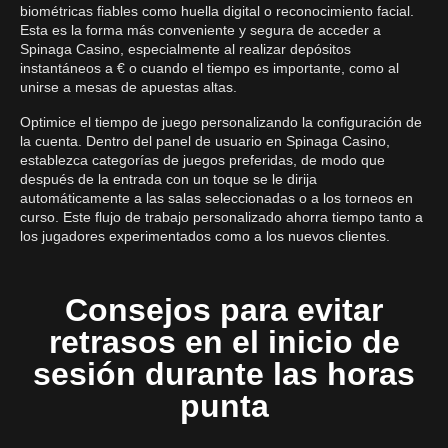
biométricas fiables como huella digital o reconocimiento facial.
Esta es la forma más conveniente y segura de acceder a
Spinaga Casino, especialmente al realizar depósitos
instantáneos a € o cuando el tiempo es importante, como al
unirse a mesas de apuestas altas.
Optimice el tiempo de juego personalizando la configuración de
la cuenta. Dentro del panel de usuario en Spinaga Casino,
establezca categorías de juegos preferidas, de modo que
después de la entrada con un toque se le dirija
automáticamente a las salas seleccionadas o a los torneos en
curso. Este flujo de trabajo personalizado ahorra tiempo tanto a
los jugadores experimentados como a los nuevos clientes.
Consejos para evitar
retrasos en el inicio de
sesión durante las horas
punta