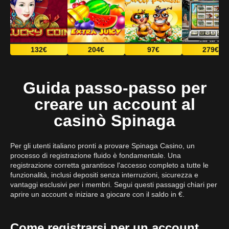
132€
204€
97€
279€
Guida passo-passo per
creare un account al
casinò Spinaga
Per gli utenti italiano pronti a provare Spinaga Casino, un
processo di registrazione fluido è fondamentale. Una
registrazione corretta garantisce l'accesso completo a tutte le
funzionalità, inclusi depositi senza interruzioni, sicurezza e
vantaggi esclusivi per i membri. Segui questi passaggi chiari per
aprire un account e iniziare a giocare con il saldo in €.
Come registrarsi per un account