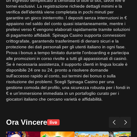
un ingresso semplificato a centinaia di titoli di slot, tavoli live e
tornei esclusivi. La registrazione richiede dettagli minimi e la
verifica dell'identità viene completata in pochi minuti per
garantire un gioco ininterrotto. I depositi senza interruzioni in €
appaiono nel saldo del conto quasi istantaneamente, mentre i
prelievi verso € vengono elaborati rapidamente tramite soluzioni
di pagamento affidabili. Spinaga Casino supporta connessioni
crittografate, garantendo trasferimenti di denaro sicuri e la
protezione dei dati personali per gli utenti italiano in ogni fase.
Prova i bonus a tempo limitato durante l'onboarding e partecipa
alle promozioni in corso rivolte a tutti gli appassionati di casinò.
Se è necessaria assistenza, il supporto clienti in lingua locale è
disponibile 24 ore su 24, pronto a risolvere domande
sull'accesso rapido al conto, sui termini dei bonus o sulla
risoluzione dei problemi. Scegli Spinaga Casino per una
gestione comoda del profilo, una sicurezza robusta per i fondi in
€ e un'immersione immediata in un portafoglio curato per i
giocatori italiano che cercano varietà e affidabilità.
Ora Vincere