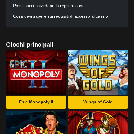
Passi successivi dopo la registrazione
Cosa devi sapere sui requisiti di accesso al casinò
Spinaga
Idoneità e verifica
Protezione delle password e dei dispositivi
Giochi principali
Risoluzione dei problemi comuni di accesso a Spinaga
Come cambiare in sicurezza la password del casinò
Spinaga
Utilizzo dell'autenticazione a due fattori per un accesso
sicuro
Come salvare le informazioni di accesso sui dispositivi
mobili
Epic Monopoly II
Wings of Gold
Protezione dei dati e dei pagamenti
Accesso rapido ai giochi con accesso con un clic
Consigli per evitare ritardi di accesso durante le ore di