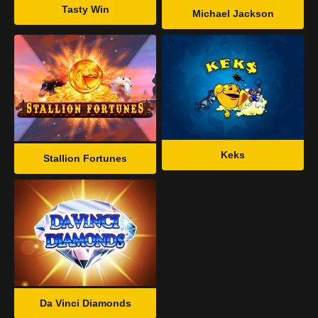
Tasty Win
Michael Jackson
Keks
Stallion Fortunes
Da Vinci Diamonds