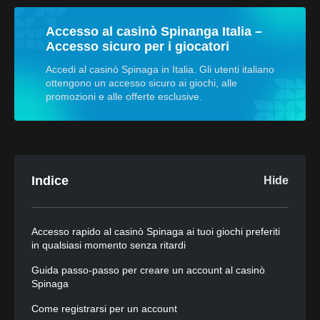
Accesso al casinò Spinanga Italia –
Accesso sicuro per i giocatori
Accedi al casinò Spinaga in Italia. Gli utenti italiano
ottengono un accesso sicuro ai giochi, alle
promozioni e alle offerte esclusive.
Indice
Hide
Accesso rapido al casinò Spinaga ai tuoi giochi preferiti
in qualsiasi momento senza ritardi
Guida passo-passo per creare un account al casinò
Spinaga
Come registrarsi per un account