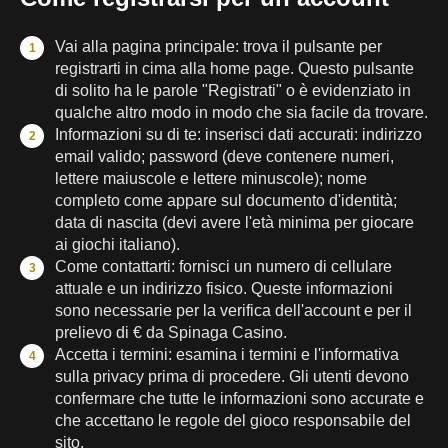
Vai alla pagina principale: trova il pulsante per
registrarti in cima alla home page. Questo pulsante
di solito ha le parole "Registrati" o è evidenziato in
qualche altro modo in modo che sia facile da trovare.
Informazioni su di te: inserisci dati accurati: indirizzo
email valido; password (deve contenere numeri,
lettere maiuscole e lettere minuscole); nome
completo come appare sul documento d'identità;
data di nascita (devi avere l'età minima per giocare
ai giochi italiano).
Come contattarti: fornisci un numero di cellulare
attuale e un indirizzo fisico. Queste informazioni
sono necessarie per la verifica dell'account e per il
prelievo di € da Spinaga Casino.
Accetta i termini: esamina i termini e l'informativa
sulla privacy prima di procedere. Gli utenti devono
confermare che tutte le informazioni sono accurate e
che accettano le regole del gioco responsabile del
sito.