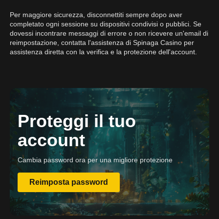
Per maggiore sicurezza, disconnettiti sempre dopo aver
completato ogni sessione su dispositivi condivisi o pubblici. Se
dovessi incontrare messaggi di errore o non ricevere un'email di
reimpostazione, contatta l'assistenza di Spinaga Casino per
assistenza diretta con la verifica e la protezione dell'account.
Proteggi il tuo
account
Cambia password ora per una migliore protezione
Reimposta password