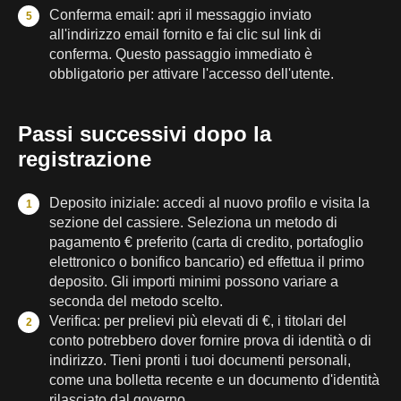
Conferma email: apri il messaggio inviato
all'indirizzo email fornito e fai clic sul link di
conferma. Questo passaggio immediato è
obbligatorio per attivare l'accesso dell'utente.
Passi successivi dopo la
registrazione
Deposito iniziale: accedi al nuovo profilo e visita la
sezione del cassiere. Seleziona un metodo di
pagamento € preferito (carta di credito, portafoglio
elettronico o bonifico bancario) ed effettua il primo
deposito. Gli importi minimi possono variare a
seconda del metodo scelto.
Verifica: per prelievi più elevati di €, i titolari del
conto potrebbero dover fornire prova di identità o di
indirizzo. Tieni pronti i tuoi documenti personali,
come una bolletta recente e un documento d'identità
rilasciato dal governo.