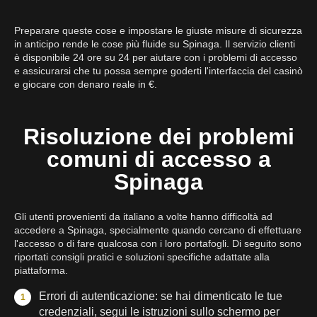
Preparare queste cose e impostare le giuste misure di sicurezza
in anticipo rende le cose più fluide su Spinaga. Il servizio clienti
è disponibile 24 ore su 24 per aiutare con i problemi di accesso
e assicurarsi che tu possa sempre goderti l'interfaccia del casinò
e giocare con denaro reale in €.
Risoluzione dei problemi
comuni di accesso a
Spinaga
Gli utenti provenienti da italiano a volte hanno difficoltà ad
accedere a Spinaga, specialmente quando cercano di effettuare
l'accesso o di fare qualcosa con i loro portafogli. Di seguito sono
riportati consigli pratici e soluzioni specifiche adattate alla
piattaforma.
Errori di autenticazione: se hai dimenticato le tue
credenziali, segui le istruzioni sullo schermo per