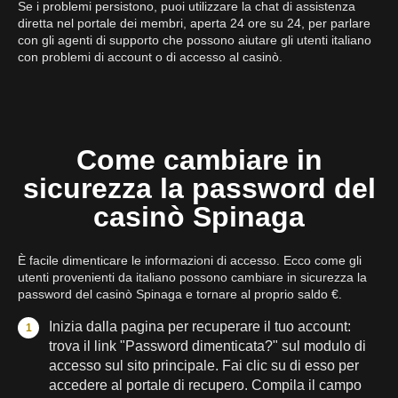
Se i problemi persistono, puoi utilizzare la chat di assistenza
diretta nel portale dei membri, aperta 24 ore su 24, per parlare
con gli agenti di supporto che possono aiutare gli utenti italiano
con problemi di account o di accesso al casinò.
Come cambiare in
sicurezza la password del
casinò Spinaga
È facile dimenticare le informazioni di accesso. Ecco come gli
utenti provenienti da italiano possono cambiare in sicurezza la
password del casinò Spinaga e tornare al proprio saldo €.
Inizia dalla pagina per recuperare il tuo account:
trova il link "Password dimenticata?" sul modulo di
accesso sul sito principale. Fai clic su di esso per
accedere al portale di recupero. Compila il campo