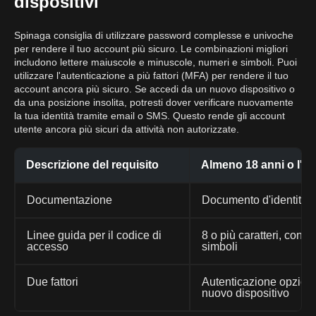
dispositivi
Spinaga consiglia di utilizzare password complesse e univoche
per rendere il tuo account più sicuro. Le combinazioni migliori
includono lettere maiuscole e minuscole, numeri e simboli. Puoi
utilizzare l'autenticazione a più fattori (MFA) per rendere il tuo
account ancora più sicuro. Se accedi da un nuovo dispositivo o
da una posizione insolita, potresti dover verificare nuovamente
la tua identità tramite email o SMS. Questo rende gli account
utente ancora più sicuri da attività non autorizzate.
Descrizione del requisito
Almeno 18 anni o l'età 
Documentazione
Documento d'identità go
Linee guida per il codice di
8 o più caratteri, con 
accesso
simboli
Due fattori
Autenticazione opziona
nuovo dispositivo