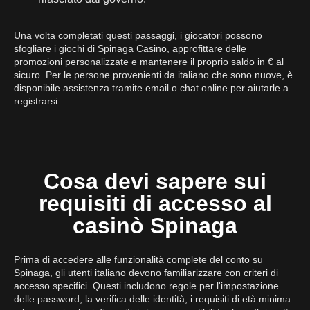
Una volta completati questi passaggi, i giocatori possono
sfogliare i giochi di Spinaga Casino, approfittare delle
promozioni personalizzate e mantenere il proprio saldo in € al
sicuro. Per le persone provenienti da italiano che sono nuove, è
disponibile assistenza tramite email o chat online per aiutarle a
registrarsi.
Cosa devi sapere sui
requisiti di accesso al
casinò Spinaga
Prima di accedere alle funzionalità complete del conto su
Spinaga, gli utenti italiano devono familiarizzare con criteri di
accesso specifici. Questi includono regole per l'impostazione
delle password, la verifica delle identità, i requisiti di età minima