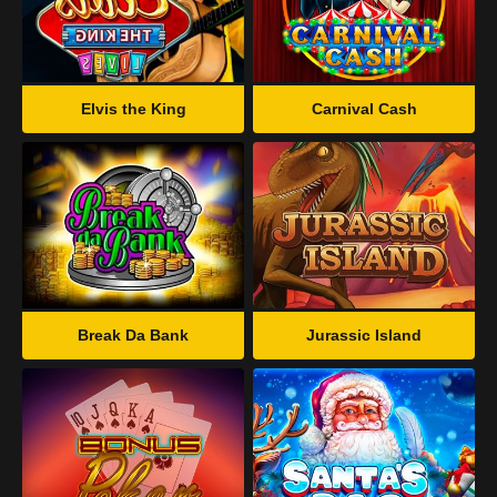
punta
Come accedere al casinò Spinaga su dispositivi diversi
Esperienza sul desktop
Viking Voyage
Carnival Cash
Integrazione mobile e tablet
Come rimanere connessi senza mettere a rischio la
sicurezza
Come individuare e bloccare i tentativi di phishing
durante l'accesso
Come individuare comportamenti insoliti
Migliori modi per proteggere il tuo account
Break Da Bank
Jurassic Island
Se non riesci ad accedere al tuo account, ecco cosa
fare
Cosa fare immediatamente dopo aver perso l'accesso
Contattare l'assistenza