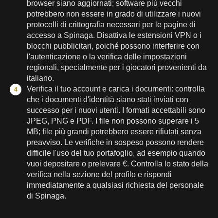
browser siano aggiornati; software più vecchi
potrebbero non essere in grado di utilizzare i nuovi
protocolli di crittografia necessari per le pagine di
accesso a Spinaga. Disattiva le estensioni VPN o i
blocchi pubblicitari, poiché possono interferire con
l'autenticazione o la verifica delle impostazioni
regionali, specialmente per i giocatori provenienti da
italiano.
Verifica il tuo account e carica i documenti: controlla
che i documenti d'identità siano stati inviati con
successo per i nuovi utenti. I formati accettabili sono
JPEG, PNG e PDF. I file non possono superare i 5
MB; file più grandi potrebbero essere rifiutati senza
preavviso. Le verifiche in sospeso possono rendere
difficile l'uso del tuo portafoglio, ad esempio quando
vuoi depositare o prelevare €. Controlla lo stato della
verifica nella sezione del profilo e rispondi
immediatamente a qualsiasi richiesta del personale
di Spinaga.