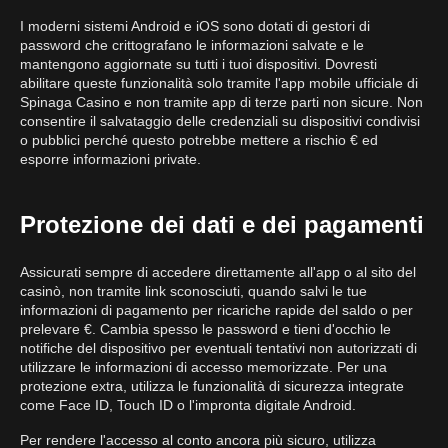
I moderni sistemi Android e iOS sono dotati di gestori di
password che crittografano le informazioni salvate e le
mantengono aggiornate su tutti i tuoi dispositivi. Dovresti
abilitare queste funzionalità solo tramite l'app mobile ufficiale di
Spinaga Casino e non tramite app di terze parti non sicure. Non
consentire il salvataggio delle credenziali su dispositivi condivisi
o pubblici perché questo potrebbe mettere a rischio € ed
esporre informazioni private.
Protezione dei dati e dei pagamenti
Assicurati sempre di accedere direttamente all'app o al sito del
casinò, non tramite link sconosciuti, quando salvi le tue
informazioni di pagamento per ricariche rapide del saldo o per
prelevare €. Cambia spesso le password e tieni d'occhio le
notifiche del dispositivo per eventuali tentativi non autorizzati di
utilizzare le informazioni di accesso memorizzate. Per una
protezione extra, utilizza le funzionalità di sicurezza integrate
come Face ID, Touch ID o l'impronta digitale Android.
Per rendere l'accesso al conto ancora più sicuro, utilizza