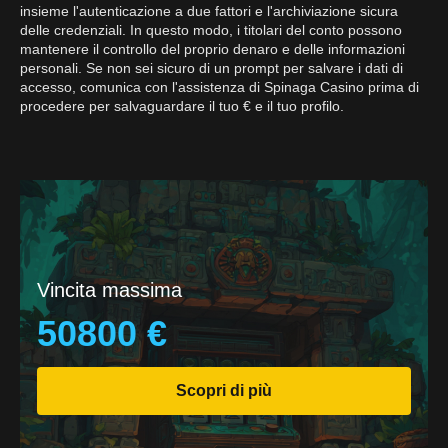
insieme l'autenticazione a due fattori e l'archiviazione sicura
delle credenziali. In questo modo, i titolari del conto possono
mantenere il controllo del proprio denaro e delle informazioni
personali. Se non sei sicuro di un prompt per salvare i dati di
accesso, comunica con l'assistenza di Spinaga Casino prima di
procedere per salvaguardare il tuo € e il tuo profilo.
Vincita massima
50800 €
Scopri di più