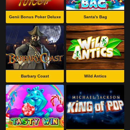
Vantaggi dell'accesso immediato per i giocatori frequenti
Come il vantaggio influisce sugli utenti
Genii Bonus Poker Deluxe
Santa's Bag
Barbary Coast
Wild Antics