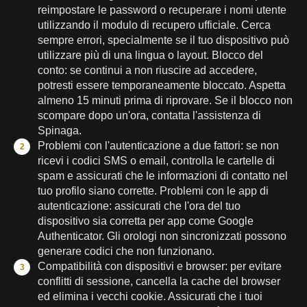
reimpostare le password o recuperare i nomi utente
utilizzando il modulo di recupero ufficiale. Cerca
sempre errori, specialmente se il tuo dispositivo può
utilizzare più di una lingua o layout. Blocco del
conto: se continui a non riuscire ad accedere,
potresti essere temporaneamente bloccato. Aspetta
almeno 15 minuti prima di riprovare. Se il blocco non
scompare dopo un'ora, contatta l'assistenza di
Spinaga.
Problemi con l'autenticazione a due fattori: se non
ricevi i codici SMS o email, controlla le cartelle di
spam e assicurati che le informazioni di contatto nel
tuo profilo siano corrette. Problemi con le app di
autenticazione: assicurati che l'ora del tuo
dispositivo sia corretta per app come Google
Authenticator. Gli orologi non sincronizzati possono
generare codici che non funzionano.
Compatibilità con dispositivi e browser: per evitare
conflitti di sessione, cancella la cache del browser
ed elimina i vecchi cookie. Assicurati che i tuoi