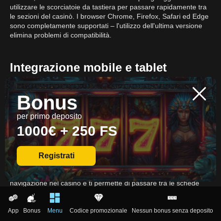
utilizzare le scorciatoie da tastiera per passare rapidamente tra
le sezioni del casinò. I browser Chrome, Firefox, Safari ed Edge
sono completamente supportati – l'utilizzo dell'ultima versione
elimina problemi di compatibilità.
Integrazione mobile e tablet
La versione web mobile offre un'interfaccia fluida, adattandosi
Bonus
automaticamente a qualsiasi dimensione dello schermo pur
mantenendo tutte le funzionalità di gestione del denaro come il
per primo deposito
deposito rapido in € o il prelievo in € tramite controlli ottimizzati
1000€ + 250 FS
per il tocco. App dedicate sono disponibili per Android (dal sito
ufficiale) e iOS (tramite l'App Store in alcune regioni). Entrambe
le versioni supportano l'autenticazione biometrica per un
Registrati
accesso rapido e una maggiore privacy.
L'interfaccia touch più grande sui tablet rende più facile la
navigazione nel casinò e ti permette di passare tra le schede
senza perdere traccia di ciò che stai facendo. Puoi comunque
utilizzare le opzioni di pagamento, ottenere premi fedeltà e
App
Bonus
Menu
Codice promozionale
Nessun bonus senza deposito
giocare nelle sale con croupier dal vivo senza perdere alcuna
funzionalità.