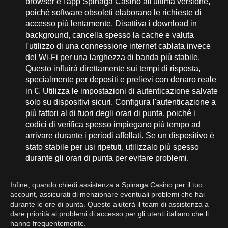
browser e l'app Spinaga Casino all'ultima versione,
poiché software obsoleti elaborano le richieste di
accesso più lentamente. Disattiva i download in
background, cancella spesso la cache e valuta
l'utilizzo di una connessione internet cablata invece
del Wi-Fi per una larghezza di banda più stabile.
Questo influirà direttamente sui tempi di risposta,
specialmente per depositi e prelievi con denaro reale
in €. Utilizza le impostazioni di autenticazione salvate
solo su dispositivi sicuri. Configura l'autenticazione a
più fattori al di fuori degli orari di punta, poiché i
codici di verifica spesso impiegano più tempo ad
arrivare durante i periodi affollati. Se un dispositivo è
stato stabile per usi ripetuti, utilizzalo più spesso
durante gli orari di punta per evitare problemi.
Infine, quando chiedi assistenza a Spinaga Casino per il tuo
account, assicurati di menzionare eventuali problemi che hai
durante le ore di punta. Questo aiuterà il team di assistenza a
dare priorità ai problemi di accesso per gli utenti italiano che li
hanno frequentemente.