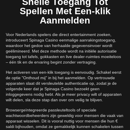
Snelle Toegang Tot
Spellen Met Een-klik
Aanmelden
Voor Nederlands spelers die direct entertainment zoeken,
introduceert Spinaga Casino eenmalige aanrakingstoegang,
waardoor het gedoe van herhaalde gegevensinvoer wordt
geëlimineerd. Met deze methode wordt na initiële autorisatie
toegang tot tafels, gokkasten en live dealer-ruimtes moeiteloos
– één tik en de ervaring begint zonder vertraging.
Het activeren van een-klik toegang is eenvoudig. Schakel eerst
de optie "Onthoud mij" in bij het aanmelden. Op vertrouwde
apparaten slaat dit versleutelde authenticatie op, zodat je de
volgende keer dat je Spinaga Casino bezoekt geen
inloggegevens nodig hebt. Als je meer privacy wilt of apparaten
wilt delen, sla deze stap dan over om veilig te blijven.
Browsergeïntegreerde passleuteltools of speciale
wachtwoordbeheerders zijn geweldig voor mensen die vaak van
apparaat wisselen. Dit is vooral nuttig voor mensen die hun €
saldi bijhouden, omdat ze gemakkelijk kunnen schakelen tussen