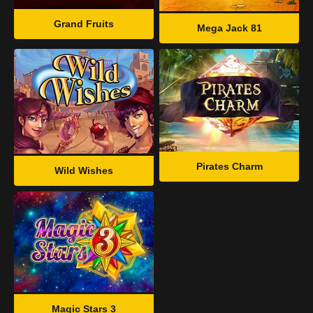
Grand Fruits
Mega Jack 81
Pirates Charm
Wild Wishes
Magic Stars 3