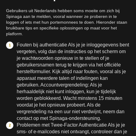
Gebruikers uit Nederlands hebben soms moeite om zich bij
Spinaga aan te melden, vooral wanneer ze proberen in te
loggen of iets met hun portemonnees te doen. Hieronder staan
bruikbare tips en specifieke oplossingen op maat voor het
platform.
Fouten bij authenticatie Als je je inloggegevens bent
vergeten, volg dan de instructies op het scherm om
je wachtwoorden opnieuw in te stellen of je
gebruikersnamen terug te krijgen via het officiële
herstelformulier. Kijk altijd naar fouten, vooral als je
apparaat meerdere talen of indelingen kan
gebruiken. Accountvergrendeling: Als je
herhaaldelijk niet kunt inloggen, kun je tijdelijk
worden geblokkeerd. Wacht minstens 15 minuten
voordat je het opnieuw probeert. Als de
vergrendeling na een uur niet verdwijnt, neem dan
contact op met Spinaga-ondersteuning.
Problemen met Twee-Factor Authenticatie Als je je
sms- of e-mailcodes niet ontvangt, controleer dan je