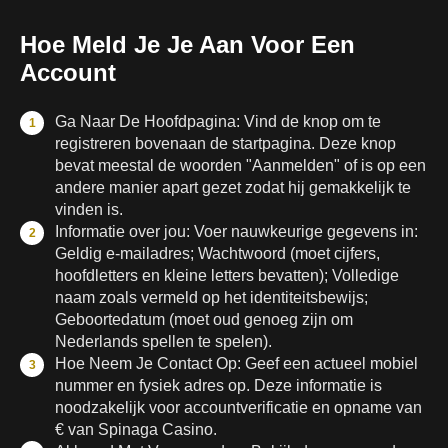
Hoe Meld Je Je Aan Voor Een
Account
Ga Naar De Hoofdpagina: Vind de knop om te
registreren bovenaan de startpagina. Deze knop
bevat meestal de woorden "Aanmelden" of is op een
andere manier apart gezet zodat hij gemakkelijk te
vinden is.
Informatie over jou: Voer nauwkeurige gegevens in:
Geldig e-mailadres; Wachtwoord (moet cijfers,
hoofdletters en kleine letters bevatten); Volledige
naam zoals vermeld op het identiteitsbewijs;
Geboortedatum (moet oud genoeg zijn om
Nederlands spellen te spelen).
Hoe Neem Je Contact Op: Geef een actueel mobiel
nummer en fysiek adres op. Deze informatie is
noodzakelijk voor accountverificatie en opname van
€ van Spinaga Casino.