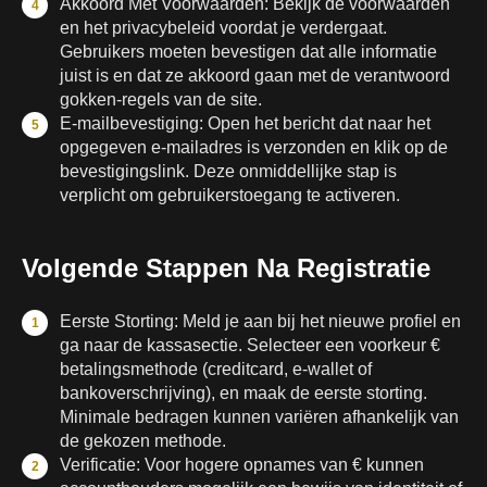
Akkoord Met Voorwaarden: Bekijk de voorwaarden
en het privacybeleid voordat je verdergaat.
Gebruikers moeten bevestigen dat alle informatie
juist is en dat ze akkoord gaan met de verantwoord
gokken-regels van de site.
E-mailbevestiging: Open het bericht dat naar het
opgegeven e-mailadres is verzonden en klik op de
bevestigingslink. Deze onmiddellijke stap is
verplicht om gebruikerstoegang te activeren.
Volgende Stappen Na Registratie
Eerste Storting: Meld je aan bij het nieuwe profiel en
ga naar de kassasectie. Selecteer een voorkeur €
betalingsmethode (creditcard, e-wallet of
bankoverschrijving), en maak de eerste storting.
Minimale bedragen kunnen variëren afhankelijk van
de gekozen methode.
Verificatie: Voor hogere opnames van € kunnen