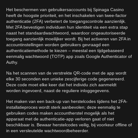
Het beschermen van gebruikersaccounts bij Spinaga Casino
heeft de hoogste prioriteit, en het inschakelen van twee-factor
authenticatie (2FA) verbetert de toegangscontrole aanzienlijk.
Met 2FA bevestigen individuen hun identiteit via een extra stap
naast het standaardwachtwoord, waardoor ongeautoriseerde
toegang aanzienlijk moeilijker wordt. Bij het activeren van 2FA in
accountinstellingen worden gebruikers gevraagd een
authenticatiemethode te kiezen – meestal een tijdgebaseerd
eenmalig wachtwoord (TOTP) app zoals Google Authenticator of
Authy.
Na het scannen van de verstrekte QR-code met de app wordt
elke 30 seconden een unieke zescijferige code gegenereerd.
Deze code moet elke keer dat het individu zich aanmeldt
worden ingevoerd, naast de reguliere inloggegevens.
Het maken van een back-up van herstelcodes tijdens het 2FA-
installatieproces wordt sterk aanbevolen; deze eenmalig te
gebruiken codes maken accountherstel mogelijk als het
apparaat met de authenticatie-app verloren gaat of niet
beschikbaar is. Bewaar herstelcodes veilig, bij voorkeur offline of
in een versleutelde wachtwoordbeheerder.