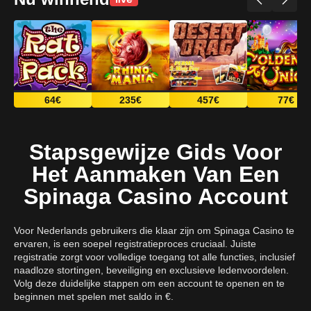
64€
235€
457€
77€
Stapsgewijze Gids Voor
Het Aanmaken Van Een
Spinaga Casino Account
Voor Nederlands gebruikers die klaar zijn om Spinaga Casino te
ervaren, is een soepel registratieproces cruciaal. Juiste
registratie zorgt voor volledige toegang tot alle functies, inclusief
naadloze stortingen, beveiliging en exclusieve ledenvoordelen.
Volg deze duidelijke stappen om een account te openen en te
beginnen met spelen met saldo in €.