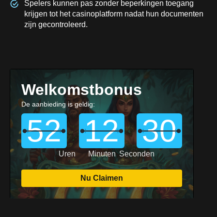
Spelers kunnen pas zonder beperkingen toegang
krijgen tot het casinoplatform nadat hun documenten
zijn gecontroleerd.
Welkomstbonus
De aanbieding is geldig:
52
12
28
Uren
Minuten
Seconden
Nu Claimen