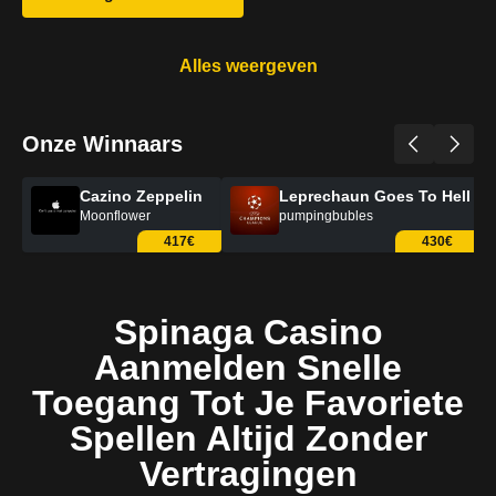
Alles weergeven
Onze Winnaars
Cazino Zeppelin
Leprechaun Goes To Hell
Moonflower
pumpingbubles
417€
430€
Spinaga Casino
Aanmelden Snelle
Toegang Tot Je Favoriete
Spellen Altijd Zonder
Vertragingen