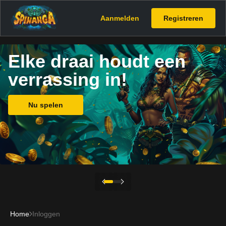
Aanmelden
Registreren
Elke draai houdt een
verrassing in!
Nu spelen
Home
Inloggen