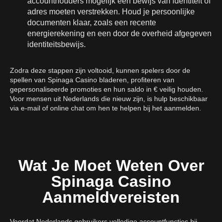
accounthouders mogelijk een bewijs van identiteit of
adres moeten verstrekken. Houd je persoonlijke
documenten klaar, zoals een recente
energierekening en een door de overheid afgegeven
identiteitsbewijs.
Zodra deze stappen zijn voltooid, kunnen spelers door de
spellen van Spinaga Casino bladeren, profiteren van
gepersonaliseerde promoties en hun saldo in € veilig houden.
Voor mensen uit Nederlands die nieuw zijn, is hulp beschikbaar
via e-mail of online chat om hen te helpen bij het aanmelden.
Wat Je Moet Weten Over
Spinaga Casino
Aanmeldvereisten
Voordat Nederlands gebruikers volledige accountfuncties bij