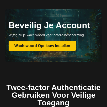
Beveilig Je Account
Wijzig nu je wachtwoord voor betere bescherming
Wachtwoord Opnieuw Instellen
Twee-factor Authenticatie
Gebruiken Voor Veilige
Toegang