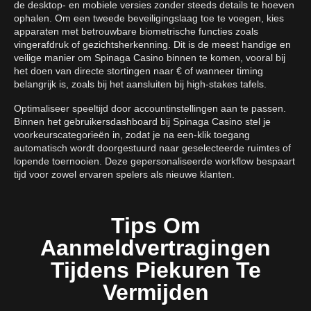
de desktop- en mobiele versies zonder steeds details te hoeven
ophalen. Om een tweede beveiligingslaag toe te voegen, kies
apparaten met betrouwbare biometrische functies zoals
vingerafdruk of gezichtsherkenning. Dit is de meest handige en
veilige manier om Spinaga Casino binnen te komen, vooral bij
het doen van directe stortingen naar € of wanneer timing
belangrijk is, zoals bij het aansluiten bij high-stakes tafels.
Optimaliseer speeltijd door accountinstellingen aan te passen.
Binnen het gebruikersdashboard bij Spinaga Casino stel je
voorkeurscategorieën in, zodat je na een-klik toegang
automatisch wordt doorgestuurd naar geselecteerde ruimtes of
lopende toernooien. Deze gepersonaliseerde workflow bespaart
tijd voor zowel ervaren spelers als nieuwe klanten.
Tips Om
Aanmeldvertragingen
Tijdens Piekuren Te
Vermijden