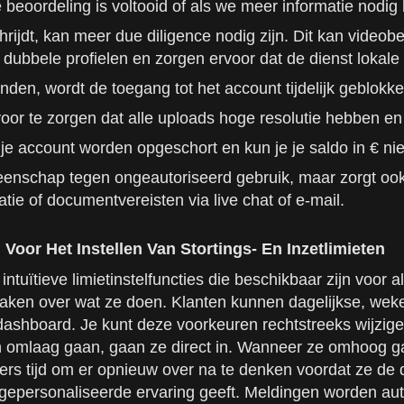
beoordeling is voltooid of als we meer informatie nodig
ijdt, kan meer due diligence nodig zijn. Dit kan videobe
dubbele profielen en zorgen ervoor dat de dienst lokale 
en, wordt de toegang tot het account tijdelijk geblokkeer
or te zorgen dat alle uploads hoge resolutie hebben en 
 je account worden opgeschort en kun je je saldo in € n
enschap tegen ongeautoriseerd gebruik, maar zorgt ook
atie of documentvereisten via live chat of e-mail.
oor Het Instellen Van Stortings- En Inzetlimieten
intuïtieve limietinstelfuncties die beschikbaar zijn voor
aken over wat ze doen. Klanten kunnen dagelijkse, wekeli
tdashboard. Je kunt deze voorkeuren rechtstreeks wijzigen
n omlaag gaan, gaan ze direct in. Wanneer ze omhoog ga
kers tijd om er opnieuw over na te denken voordat ze de
een gepersonaliseerde ervaring geeft. Meldingen worden 