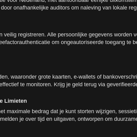
ntie voor Nederland, met aantoonbaar eerlijke uitkomste
 door onafhankelijke auditors om naleving van lokale re
 veilig registreren. Alle persoonlijke gegevens worden
actorauthenticatie om ongeautoriseerde toegang te beper
en, waaronder grote kaarten, e-wallets of bankoverschri
ffectief te monitoren. Krijg je geld terug via geverifieer
e Limieten
het maximale bedrag dat je kunt storten wijzigen, sessiet
en melden je over tijd en uitgaven, ontworpen om duurzam