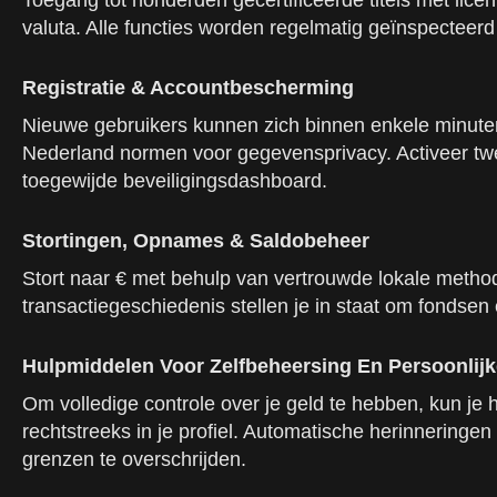
Toegang tot honderden gecertificeerde titels met lice
valuta. Alle functies worden regelmatig geïnspecteerd
Registratie & Accountbescherming
Nieuwe gebruikers kunnen zich binnen enkele minuten
Nederland normen voor gegevensprivacy. Activeer tweef
toegewijde beveiligingsdashboard.
Stortingen, Opnames & Saldobeheer
Stort naar € met behulp van vertrouwde lokale method
transactiegeschiedenis stellen je in staat om fondsen e
Hulpmiddelen Voor Zelfbeheersing En Persoonlijk
Om volledige controle over je geld te hebben, kun je 
rechtstreeks in je profiel. Automatische herinnering
grenzen te overschrijden.