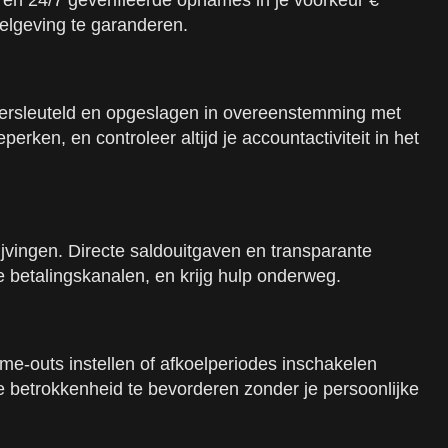
n en 24/7 geverifieerde opnames in je voorkeur €
gelgeving te garanderen.
 versleuteld en opgeslagen in overeenstemming met
ken, en controleer altijd je accountactiviteit in het
jvingen. Directe saldouitgaven en transparante
de betalingskanalen, en krijg hulp onderweg.
ime-outs instellen of afkoelperiodes inschakelen
e betrokkenheid te bevorderen zonder je persoonlijke