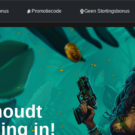
onus
Promotiecode
Geen Stortingsbonus
houdt
ing in!