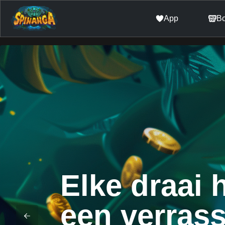
App
B
Elke draai 
een verrass