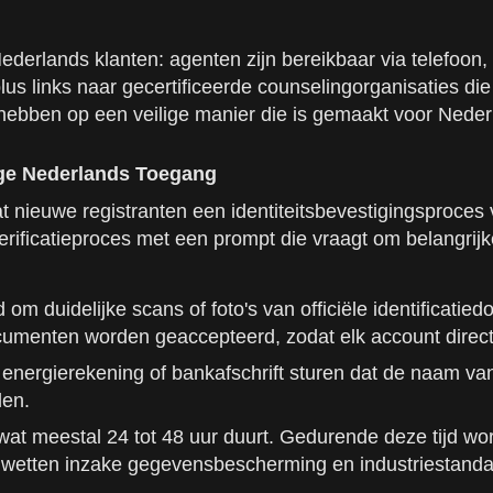
erlands klanten: agenten zijn bereikbaar via telefoon, 
lus links naar gecertificeerde counselingorganisaties die
te hebben op een veilige manier die is gemaakt voor Neder
lige Nederlands Toegang
at nieuwe registranten een identiteitsbevestigingsproces
erificatieproces met een prompt die vraagt om belangrijke
 duidelijke scans of foto's van officiële identificatied
cumenten worden geaccepteerd, zodat elk account direct
energierekening of bankafschrift sturen dat de naam van
den.
 wat meestal 24 tot 48 uur duurt. Gedurende deze tijd w
s wetten inzake gegevensbescherming en industriestand