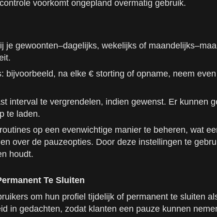
controle voorkomt ongepland overmatig gebruik.
ij je gewoonten–dagelijks, wekelijks of maandelijks–ma
it.
ijvoorbeeld, na elke € storting of opname, neem even de t
st interval te vergrendelen, indien gewenst. Er kunnen 
p te laden.
utines op een evenwichtige manier te beheren, wat een
men over de pauzeopties. Door deze instellingen te gebr
ten houdt.
Permanent Te Sluiten
ikers om hun profiel tijdelijk of permanent te sluiten al
heid in gedachten, zodat klanten een pauze kunnen nemen