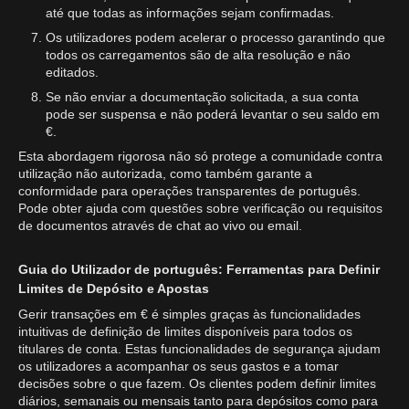
até que todas as informações sejam confirmadas.
Os utilizadores podem acelerar o processo garantindo que
todos os carregamentos são de alta resolução e não
editados.
Se não enviar a documentação solicitada, a sua conta
pode ser suspensa e não poderá levantar o seu saldo em
€.
Esta abordagem rigorosa não só protege a comunidade contra
utilização não autorizada, como também garante a
conformidade para operações transparentes de português.
Pode obter ajuda com questões sobre verificação ou requisitos
de documentos através de chat ao vivo ou email.
Guia do Utilizador de português: Ferramentas para Definir
Limites de Depósito e Apostas
Gerir transações em € é simples graças às funcionalidades
intuitivas de definição de limites disponíveis para todos os
titulares de conta. Estas funcionalidades de segurança ajudam
os utilizadores a acompanhar os seus gastos e a tomar
decisões sobre o que fazem. Os clientes podem definir limites
diários, semanais ou mensais tanto para depósitos como para