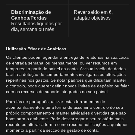
Discriminação de
Rever saldo em €,
Ganhos/Perdas
adaptar objetivos
Resultados líquidos por
dia, semana ou mês
Utilização Eficaz de Análticas
Os clientes podem agendar a entrega de relatórios na sua caixa
de entrada semanal ou mensalmente, ou ver resumos em
tempo real a partir do painel da conta. A visualização de dados
facilita a deteção de comportamentos invulgares ou alterações
repentinas nos gastos. Se notar padrões que dificultam manter
o controlo, pode querer definir novos limites de depósito ou falar
com os recursos de suporte integrados no seu painel.
Para fãs de português, utilizar estas ferramentas de
acompanhamento é uma forma de assumir o controlo do seu
próprio comportamento e manter atividades divertidas que são
boas para o ambiente. Pode descarregar o seu relatório mais
recente ou alterar a forma como recebe notificações a qualquer
momento a partir da secção de gestão de conta.