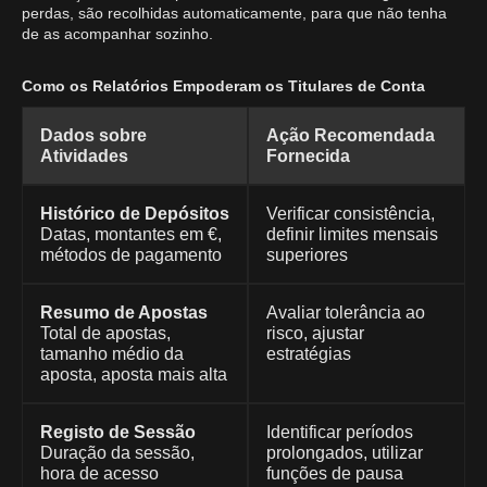
perdas, são recolhidas automaticamente, para que não tenha
de as acompanhar sozinho.
Como os Relatórios Empoderam os Titulares de Conta
Dados sobre
Ação Recomendada
Atividades
Fornecida
Histórico de Depósitos
Verificar consistência,
Datas, montantes em €,
definir limites mensais
métodos de pagamento
superiores
Resumo de Apostas
Avaliar tolerância ao
Total de apostas,
risco, ajustar
tamanho médio da
estratégias
aposta, aposta mais alta
Registo de Sessão
Identificar períodos
Duração da sessão,
prolongados, utilizar
hora de acesso
funções de pausa