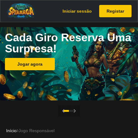
Iniciar sessão
Registar
Cada Giro Reserva Uma
Surpresa!
Jogar agora
Início
Jogo Responsável