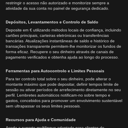
restringir o acesso não autorizado e monitorize sempre a
atividade da sua conta no painel de segurança dedicado.
Depósitos, Levantamentos e Controlo de Saldo
Deposite em € utilizando métodos locais de confiança, incluindo
cartões principais, carteiras eletrónicas ou transferências
bancárias. Atualizações instantâneas de saldo e histórico de
transações transparente permitem-lhe monitorizar os fundos de
forma eficaz. Recupere o seu dinheiro através de canais de
pagamento verificados e obtenha ajuda ao longo do processo.
Ferramentas para Autocontrolo e Limites Pessoais
Para ter controlo total sobre o seu dinheiro, pode alterar o
montante máximo que pode depositar, definir tempos limite de
sessão ou ativar períodos de arrefecimento diretamente no seu
perfil. Lembretes automáticos notificam-no sobre tempo e
gastos, concebidos para promover um envolvimento sustentável
sem ultrapassar os seus limites pessoais.
Recursos para Ajuda e Comunidade
Aceda a suporte multilingue adaptado para clientes de