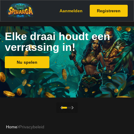
Aanmelden
Registreren
Elke draai houdt een
verrassing in!
Nu spelen
Home
Privacybeleid