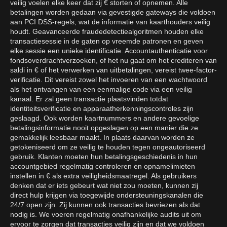
veilig voelen elke keer dat zij € storten of opnemen. Alle
betalingen worden gedaan via gevestigde gateways die voldoen
aan PCI DSS-regels, wat de informatie van kaarthouders veilig
houdt. Geavanceerde fraudedetectiealgoritmen houden elke
transactiesessie in de gaten op vreemde patronen en geven
elke sessie een unieke identificatie. Accountauthenticatie voor
fondsoverdrachtverzoeken, of het nu gaat om het crediteren van
saldi in € of het verwerken van uitbetalingen, vereist twee-factor-
verificatie. Dit vereist zowel het invoeren van een wachtwoord
als het ontvangen van een eenmalige code via een veilig
kanaal. Er zal geen transactie plaatsvinden totdat
identiteitsverificatie en apparaatherkenningscontroles zijn
geslaagd. Ook worden kaartnummers en andere gevoelige
betalingsinformatie nooit opgeslagen op een manier die ze
gemakkelijk leesbaar maakt. In plaats daarvan worden ze
getokeniseerd om ze veilig te houden tegen ongeautoriseerd
gebruik. Klanten moeten hun betalingsgeschiedenis in hun
accountgebied regelmatig controleren en opnamelimieten
instellen in € als extra veiligheidsmaatregel. Als gebruikers
denken dat er iets gebeurt wat niet zou moeten, kunnen zij
direct hulp krijgen via toegewijde ondersteuningskanalen die
24/7 open zijn. Zij kunnen ook transacties bevriezen als dat
nodig is. We voeren regelmatig onafhankelijke audits uit om
ervoor te zorgen dat transacties veilig zijn en dat we voldoen