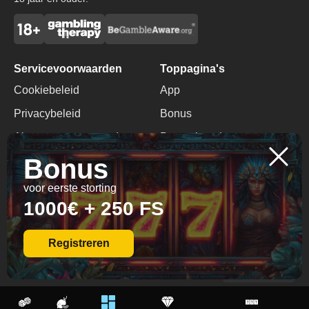
Servicevoorwaarden
Toppagina's
Cookiebeleid
App
Privacybeleid
Bonus
Algemene voorwaarden
Promotiecode
Bonus
Verantwoord Gokken
Geen Stortingsbonus
voor eerste storting
Contacten
1000€ + 250 FS
+1 416 577 4596
info@spinagaslots.com
Registreren
© 2026 All Rights
Reserved.