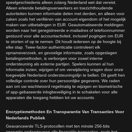
speelgeschiedenis alleen zolang Nederland wet dat vereist.
Alleen erkende betalingsverwerkers en toezichthoudende
autoriteiten kunnen informatie delen met derden, en alleen voor
zaken zoals het verifiëren van account-eigendom of het mogelijk
maken van uitbetalingen in EUR. Geautomatiseerde meldingen
worden naar het geregistreerde e-mailadres of telefoonnummer
gestuurd voor alle accountactiviteit, inclusief pogingen om EUR
te storten of op te nemen. Dit houdt iedereen op de hoogte bij
elke stap. Twee-factor-authenticatie controleert elk
opnameverzoek, en gevoelige informatie, zoals opgeslagen
betalingsmethoden, is verborgen voor zowel interne
ondersteuning als externe partijen. Spelers kunnen al hun
informatie inzien, wijzigen of om verwijdering vragen door onze
toegewijde Nederland ondersteuningslijn te bellen. Dit geeft hen
volledige controle over hun persoonlijke gegevens. We raden
aan om uw wachtwoord regelmatig te wijzigen en biometrische
of app-gebaseerde inlogbeveiliging in te schakelen voor alle
apparaten die toegang hebben tot uw accounts.
Encryptiemethoden En Transparantie Van Transacties Voor
Nederlands Publiek
Geavanceerde TLS-protocollen met ten minste 256-bits
encryptie ondersteunen alle financiële transacties, zoals het