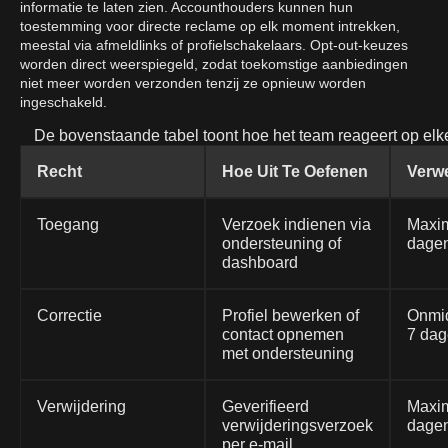
informatie te laten zien. Accounthouders kunnen hun
toestemming voor directe reclame op elk moment intrekken,
meestal via afmeldlinks of profielschakelaars. Opt-out-keuzes
worden direct weerspiegeld, zodat toekomstige aanbiedingen
niet meer worden verzonden tenzij ze opnieuw worden
ingeschakeld.
De bovenstaande tabel toont hoe het team reageert op elke
Recht
Hoe Uit Te Oefenen
Verwe
Toegang
Verzoek indienen via
Maxi
ondersteuning of
dage
dashboard
Correctie
Profiel bewerken of
Onmid
contact opnemen
7 da
met ondersteuning
Verwijdering
Geverifieerd
Maxi
verwijderingsverzoek
dage
per e-mail