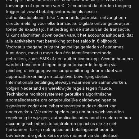
toevoegen of opnemen van €. Dit voorkomt dat derden toegang
krijgen tot zowel betalingsinformatie als sessie-
authenticatietokens. Elke Nederlands gebruiker ontvangt een
directe melding voor elke transactie. Digitale ontvangstbewijzen
tonen de exacte tijd, het bedrag en de status van de transactie.
U kunt afschriften downloaden vanuit het accountdashboard, dat
alle activiteiten met betrekking tot het saldo in € bijhoudt.
Voordat u toegang krijgt tot gevoelige gebieden of opnames
kunt doen, moet u meer dan één identificatiemethode
gebruiken, zoals SMS of een authenticator-app. Accounthouders
worden beschermd tegen ongeautoriseerde toegang via
phishing of inloggegevenscompromittering door middel van
apparaatherkenning en adaptieve beveiligingsbeleid.
Internationale betalingsgateways waarmee we samenwerken,
volgen Nederland en wereldwijde regels tegen fraude.
Technische monitorsystemen gebruiken algoritmische
anomaliedetectie om ongebruikelijke geldbewegingen te
signaleren zodat een cyberresponsteam deze direct kan
onderzoeken. We raden spelers aan om hun wachtwoorden
regelmatig te wijzigen, authenticatiecodes nooit te delen en hun
accountgeschiedenis te controleren op acties die ze niet
herkennen. Er zijn ook opties om betalingsmethoden te
bevriezen, die gebruikers op elk moment via de interface