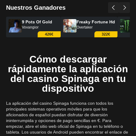
Nuestros Ganadores
9 Pots Of Gold
Freaky Fortune Hd
C
Vovangior
Overtaker
L
426€
322€
Cómo descargar
rápidamente la aplicación
del casino Spinaga en tu
dispositivo
La aplicación del casino Spinaga funciona con todos los
principales sistemas operativos móviles para que los
aficionados de español puedan disfrutar de diversión
ininterrumpida y opciones de pago sencillas en €. Para
empezar, abre el sitio web oficial de Spinaga en tu teléfono o
tableta. Los usuarios de Android pueden encontrar el enlace de