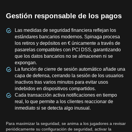
Gestión responsable de los pagos
Las medidas de seguridad financiera reflejan los
estándares bancarios modernos. Spinaga procesa
los retiros y depósitos en € únicamente a través de
pasarelas compatibles con PCI DSS, garantizando
que los datos bancarios no se almacenen ni se
expongan.
La función de cierre de sesión automático añade una
capa de defensa, cerrando la sesión de los usuarios
inactivos tras varios minutos para evitar usos
indebidos en dispositivos compartidos.
Cada transacción activa notificaciones en tiempo
real, lo que permite a los clientes reaccionar de
inmediato si se detecta algo inusual.
Para maximizar la seguridad, se anima a los jugadores a revisar
periódicamente su configuración de seguridad, activar la