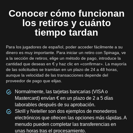
Conocer cómo funcionan
los retiros y cuánto
tiempo tardan
Para los jugadores de español, poder acceder fácilmente a su
dinero es muy importante. Para iniciar un retiro con Spinaga, ve
a la sección de retiros, elige un método de pago, introduce la
cantidad que deseas en € y haz clic en «confirmar». La mayoría
de las solicitudes se tramitan en un plazo de 24 a 48 horas,
aunque la velocidad de las transacciones depende del
proveedor de pago que elijas.
Normalmente, las tarjetas bancarias (VISA o
Mastercard) envían € en un plazo de 2 a 5 días
laborables después de su aprobación.
Skrill y Neteller son dos ejemplos de monederos
electrónicos que ofrecen las opciones más rápidas. A
menudo pueden completar las transferencias en
unas horas tras el procesamiento.