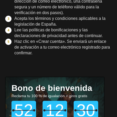
dirección de correo electrónico, una contraseña
segura y un número de teléfono válido para la
verificación en dos pasos).
Acepta los términos y condiciones aplicables a la
legislación de España.
Lee las políticas de bonificaciones y las
declaraciones de privacidad antes de continuar.
Haz clic en «Crear cuenta». Se enviará un enlace
de activación a tu correo electrónico registrado para
confirmar.
Bono de bienvenida
Reclama tu 100 % de igualación + giros gratis
52
12
28