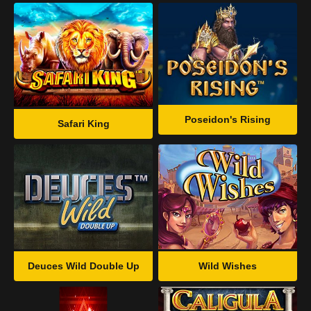
Poseidon's Rising
Safari King
Deuces Wild Double Up
Wild Wishes