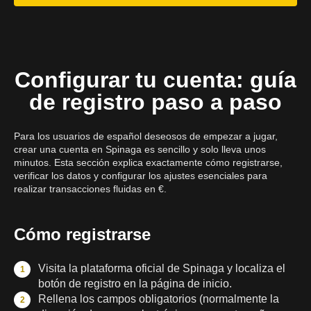
Configurar tu cuenta: guía
de registro paso a paso
Para los usuarios de español deseosos de empezar a jugar,
crear una cuenta en Spinaga es sencillo y solo lleva unos
minutos. Esta sección explica exactamente cómo registrarse,
verificar los datos y configurar los ajustes esenciales para
realizar transacciones fluidas en €.
Cómo registrarse
Visita la plataforma oficial de Spinaga y localiza el
botón de registro en la página de inicio.
Rellena los campos obligatorios (normalmente la