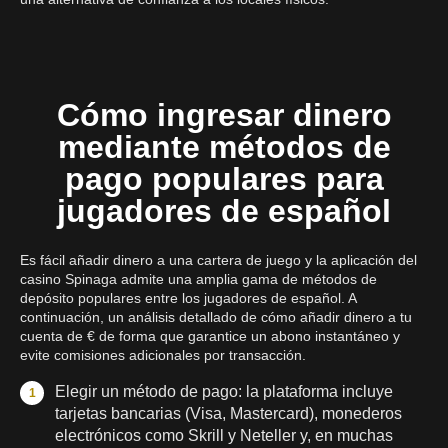
Cómo ingresar dinero
mediante métodos de
pago populares para
jugadores de español
Es fácil añadir dinero a una cartera de juego y la aplicación del
casino Spinaga admite una amplia gama de métodos de
depósito populares entre los jugadores de español. A
continuación, un análisis detallado de cómo añadir dinero a tu
cuenta de € de forma que garantice un abono instantáneo y
evite comisiones adicionales por transacción.
Elegir un método de pago: la plataforma incluye
tarjetas bancarias (Visa, Mastercard), monederos
electrónicos como Skrill y Neteller y, en muchas