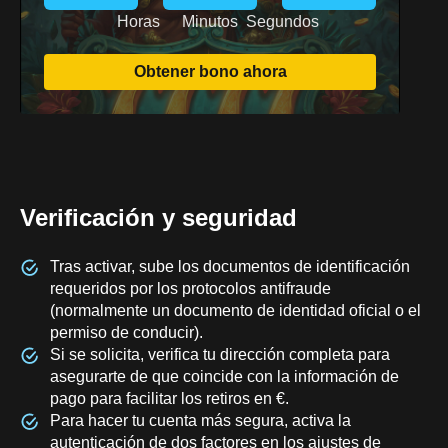
Horas
Minutos
Segundos
Obtener bono ahora
Verificación y seguridad
Tras activar, sube los documentos de identificación
requeridos por los protocolos antifraude
(normalmente un documento de identidad oficial o el
permiso de conducir).
Si se solicita, verifica tu dirección completa para
asegurarte de que coincide con la información de
pago para facilitar los retiros en €.
Para hacer tu cuenta más segura, activa la
autenticación de dos factores en los ajustes de