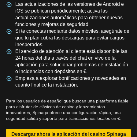
Las actualizaciones de las versiones de Android e
iOS se publican periódicamente; activa las
actualizaciones automáticas para obtener nuevas
funciones y mejoras de seguridad.
Si te conectas mediante datos móviles, asegúrate de
que tu plan cubra las descargas para evitar cargos
inesperados.
El servicio de atención al cliente está disponible las
24 horas del día a través del chat en vivo de la
aplicación para solucionar problemas de instalación
o incidencias con depósitos en €.
Empieza a explorar bonificaciones y novedades en
cuanto finalice la instalación.
Para los usuarios de español que buscan una plataforma fiable
para disfrutar de clásicos de casino y lanzamientos
innovadores, Spinaga ofrece una configuración rápida, una
seguridad sólida y soporte para transacciones locales en €.
Descargar ahora la aplicación del casino Spinaga