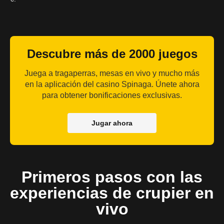
Descubre más de 2000 juegos
Juega a tragaperras, mesas en vivo y mucho más
en la aplicación del casino Spinaga. Únete ahora
para obtener bonificaciones exclusivas.
Jugar ahora
Primeros pasos con las
experiencias de crupier en
vivo